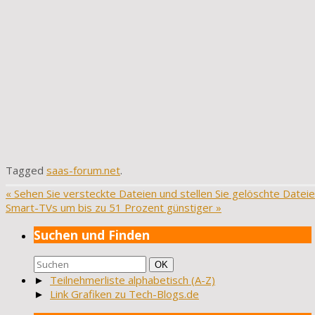
Tagged
saas-forum.net
.
«
Sehen Sie versteckte Dateien und stellen Sie gelöschte Datei
Smart-TVs um bis zu 51 Prozent günstiger
»
Suchen und Finden
Suchen
Suchen
OK
nach:
►
Teilnehmerliste alphabetisch (A-Z)
►
Link Grafiken zu Tech-Blogs.de