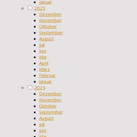
Januar
2025
Dezember
November
Oktober
September
August
Juli
Juni
Mai
April
März
Februar
Januar
2024
Dezember
November
Oktober
September
August
Juli
Juni
Mai