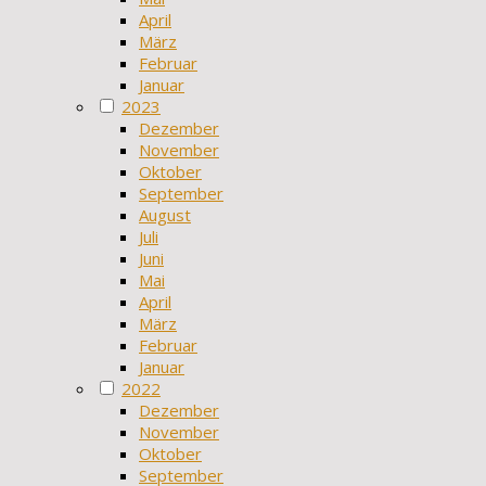
April
März
Februar
Januar
2023
Dezember
November
Oktober
September
August
Juli
Juni
Mai
April
März
Februar
Januar
2022
Dezember
November
Oktober
September