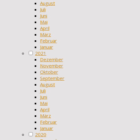
August
Juli
Juni
Mai
April
März
Februar
Januar
2021
Dezember
November
Oktober
September
August
Juli
Juni
Mai
April
März
Februar
Januar
2020