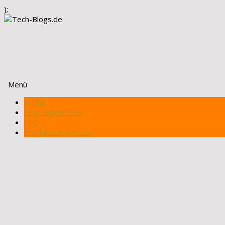
);
Menü
Zum
Artikel
Inhalt
Blog registrieren
springen
FAQ
Produkte & Review