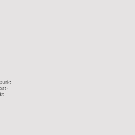
lpunkt
bst-
kt