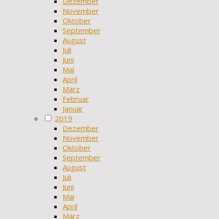
Dezember
November
Oktober
September
August
Juli
Juni
Mai
April
März
Februar
Januar
2019
Dezember
November
Oktober
September
August
Juli
Juni
Mai
April
März