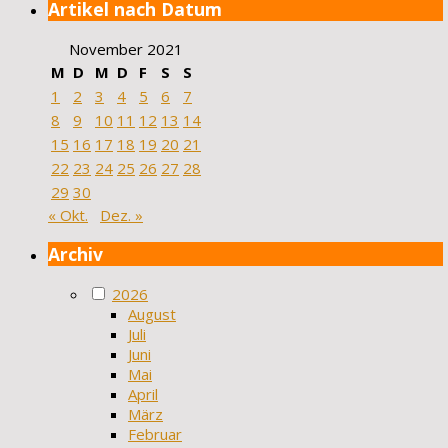
Artikel nach Datum
November 2021
M
D
M
D
F
S
S
1
2
3
4
5
6
7
8
9
10
11
12
13
14
15
16
17
18
19
20
21
22
23
24
25
26
27
28
29
30
« Okt.
Dez. »
Archiv
2026
August
Juli
Juni
Mai
April
März
Februar