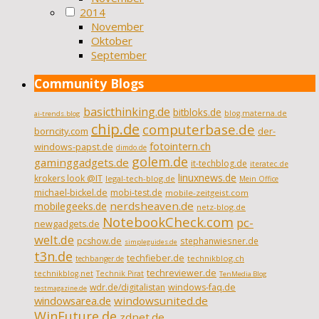
2014
November
Oktober
September
Community Blogs
basicthinking.de
bitbloks.de
blog.materna.de
ai-trends.blog
chip.de
computerbase.de
borncity.com
der-
fotointern.ch
windows-papst.de
dimdo.de
golem.de
gaminggadgets.de
it-techblog.de
iteratec.de
linuxnews.de
krokers look @IT
legal-tech-blog.de
Mein Office
michael-bickel.de
mobi-test.de
mobile-zeitgeist.com
nerdsheaven.de
mobilegeeks.de
netz-blog.de
NotebookCheck.com
pc-
newgadgets.de
welt.de
pcshow.de
stephanwiesner.de
simpleguides.de
t3n.de
techfieber.de
technikblog.ch
techbanger.de
techreviewer.de
technikblog.net
Technik Pirat
TenMedia Blog
wdr.de/digitalistan
windows-faq.de
testmagazine.de
windowsarea.de
windowsunited.de
WinFuture.de
zdnet.de