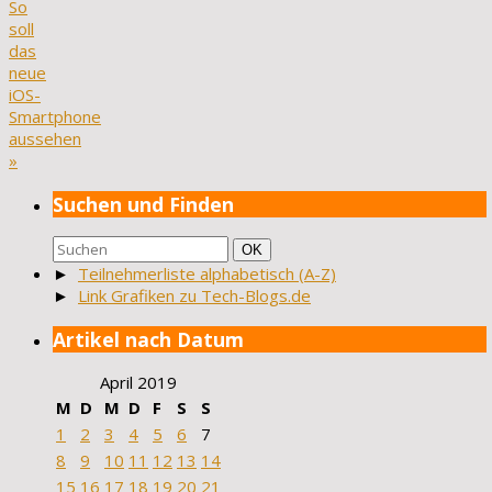
So
soll
das
neue
iOS-
Smartphone
aussehen
»
Suchen und Finden
Suchen
Suchen
OK
nach:
►
Teilnehmerliste alphabetisch (A-Z)
►
Link Grafiken zu Tech-Blogs.de
Artikel nach Datum
April 2019
M
D
M
D
F
S
S
1
2
3
4
5
6
7
8
9
10
11
12
13
14
15
16
17
18
19
20
21