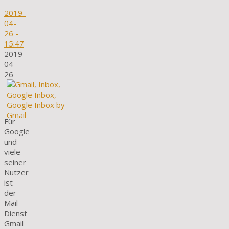
2019-
04-
26
-
15:47
2019-
04-
26
Für
Google
und
viele
seiner
Nutzer
ist
der
Mail-
Dienst
Gmail