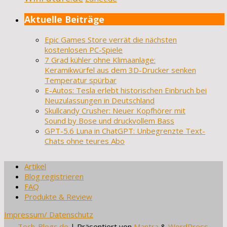
Aktuelle Beiträge
Epic Games Store verrät die nächsten
kostenlosen PC-Spiele
7 Grad kühler ohne Klimaanlage:
Keramikwürfel aus dem 3D-Drucker senken
Temperatur spürbar
E-Autos: Tesla erlebt historischen Einbruch bei
Neuzulassungen in Deutschland
Skullcandy Crusher: Neuer Kopfhörer mit
Sound by Bose und druckvollem Bass
GPT-5.6 Luna in ChatGPT: Unbegrenzte Text-
Chats ohne teures Abo
Artikel
Blog registrieren
FAQ
Produkte & Review
Impressum/ Datenschutz
Tech-Blogs.de
| Präsentiert von
Mantra
&
WordPress.