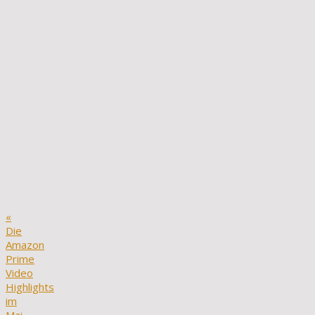
«
Die
Amazon
Prime
Video
Highlights
im