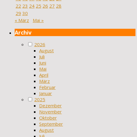
22
23
24
25
26
27
28
29
30
« März
Mai »
Archiv
2026
August
Juli
Juni
Mai
April
März
Februar
Januar
2025
Dezember
November
Oktober
September
August
Juli