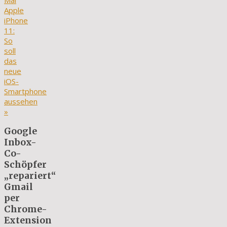
Mai
Apple
iPhone
11:
So
soll
das
neue
iOS-
Smartphone
aussehen
»
Google
Inbox-
Co-
Schöpfer
„repariert“
Gmail
per
Chrome-
Extension