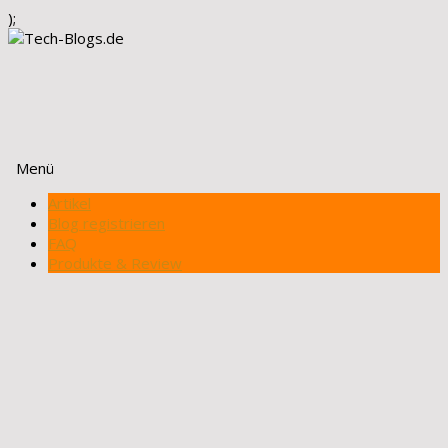
);
Menü
Zum
Artikel
Inhalt
Blog registrieren
springen
FAQ
Produkte & Review