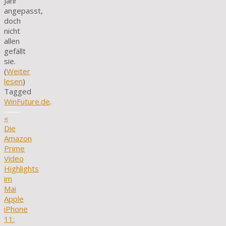
Jahr
angepasst,
doch
nicht
allen
gefällt
sie.
(
Weiter
lesen
)
Tagged
WinFuture.de
.
«
Die
Amazon
Prime
Video
Highlights
im
Mai
Apple
iPhone
11: