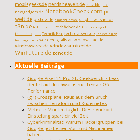
nerdsheaven.de
mobilegeeks.de
netz-blog.de
NotebookCheck.com
pc-
newgadgets.de
welt.de
pcshow.de
stephanwiesner.de
simpleguides.de
t3n.de
techfieber.de
technikblog.ch
techbanger.de
techreviewer.de
technikblog.net
Technik Pirat
TenMedia Blog
wdr.de/digitalistan
windows-faq.de
testmagazine.de
windowsarea.de
windowsunited.de
WinFuture.de
zdnet.de
Aktuelle Beiträge
Google Pixel 11 Pro XL: Geekbench 7 Leak
deutet auf durchwachsene Tensor G6
Performance
(g+) Crossplane: Raus aus dem Bruch
zwischen Terraform und Kubernetes
Mehrere Minuten täglich: Diese Android-
Einstellung spart dir viel Zeit
Cyberkriminalität: Warum Hackergruppen bei
Google jetzt einen Vor- und Nachnamen
haben