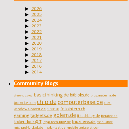
2026
2025
2024
2023
2022
2021
2020
2019
2018
2017
2016
2014
Community Blogs
basicthinking.de
bitbloks.de
blog.materna.de
ai-trends.blog
chip.de
computerbase.de
borncity.com
der-
fotointern.ch
windows-papst.de
dimdo.de
golem.de
gaminggadgets.de
it-techblog.de
iteratec.de
linuxnews.de
krokers look @IT
legal-tech-blog.de
Mein Office
michael-bickel.de
mobi-test.de
mobile-zeitgeist.com