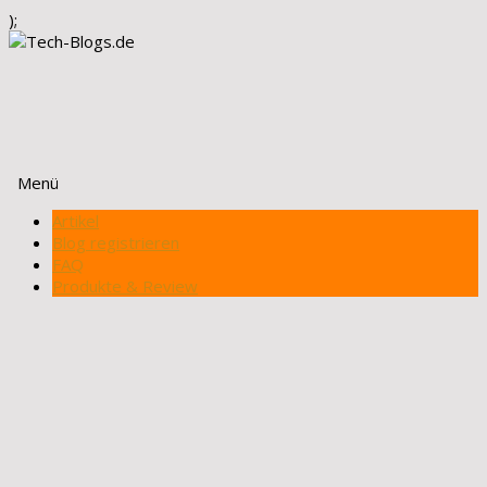
);
Menü
Zum
Artikel
Inhalt
Blog registrieren
springen
FAQ
Produkte & Review