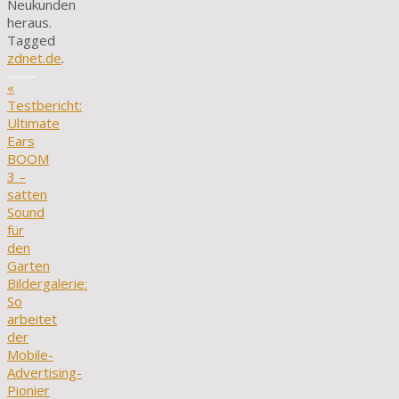
Neukunden
heraus.
Tagged
zdnet.de
.
«
Testbericht:
Ultimate
Ears
BOOM
3 –
satten
Sound
für
den
Garten
Bildergalerie:
So
arbeitet
der
Mobile-
Advertising-
Pionier