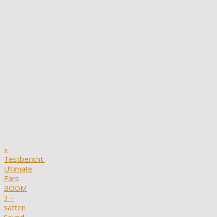
«
Testbericht:
Ultimate
Ears
BOOM
3 –
satten