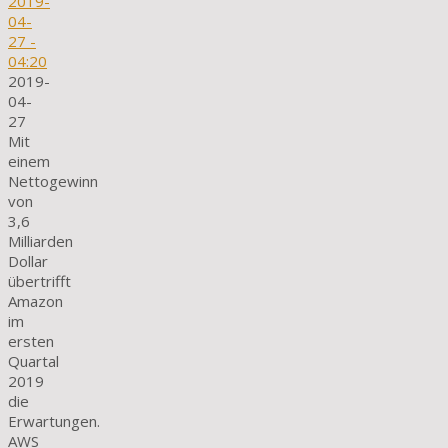
2019-
04-
27
-
04:20
2019-
04-
27
Mit
einem
Nettogewinn
von
3,6
Milliarden
Dollar
übertrifft
Amazon
im
ersten
Quartal
2019
die
Erwartungen.
AWS