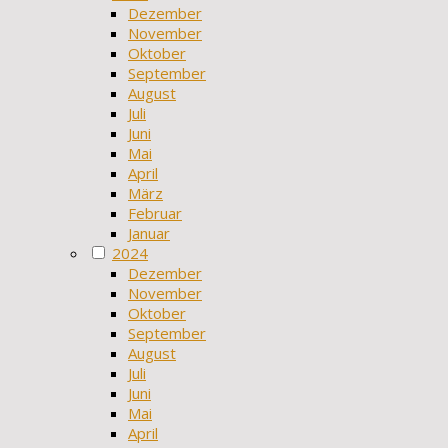
Dezember
November
Oktober
September
August
Juli
Juni
Mai
April
März
Februar
Januar
2024
Dezember
November
Oktober
September
August
Juli
Juni
Mai
April