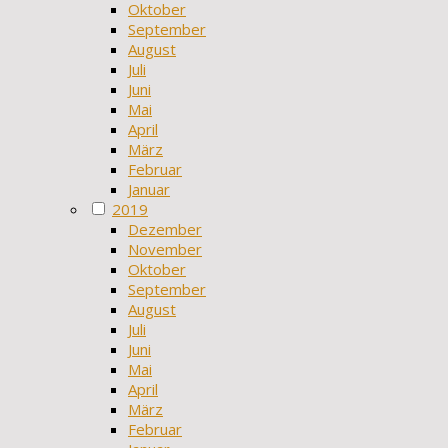
Oktober
September
August
Juli
Juni
Mai
April
März
Februar
Januar
2019
Dezember
November
Oktober
September
August
Juli
Juni
Mai
April
März
Februar