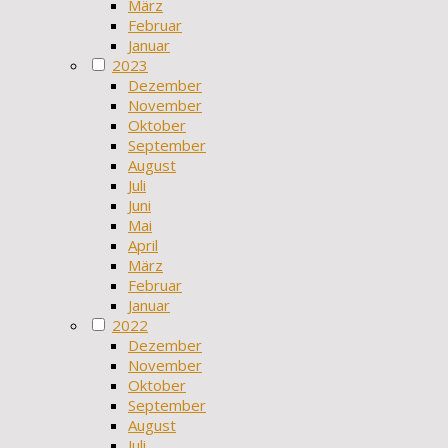
März
Februar
Januar
2023
Dezember
November
Oktober
September
August
Juli
Juni
Mai
April
März
Februar
Januar
2022
Dezember
November
Oktober
September
August
Juli