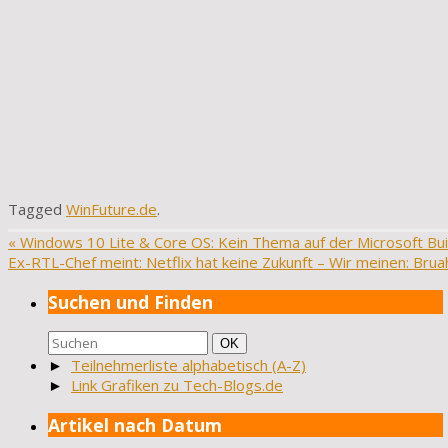
Tagged
WinFuture.de
.
«
Windows 10 Lite & Core OS: Kein Thema auf der Microsoft Bui
Ex-RTL-Chef meint: Netflix hat keine Zukunft – Wir meinen: Bru
Suchen und Finden
Suchen
Suchen
OK
nach:
►
Teilnehmerliste alphabetisch (A-Z)
►
Link Grafiken zu Tech-Blogs.de
Artikel nach Datum