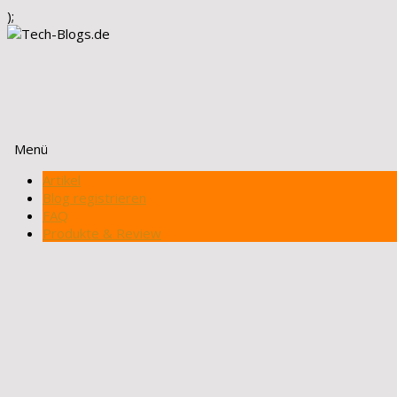
);
Menü
Zum
Artikel
Inhalt
Blog registrieren
springen
FAQ
Produkte & Review