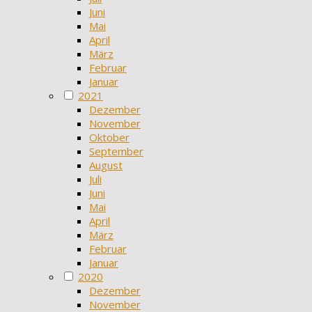
Juni
Mai
April
März
Februar
Januar
2021
Dezember
November
Oktober
September
August
Juli
Juni
Mai
April
März
Februar
Januar
2020
Dezember
November