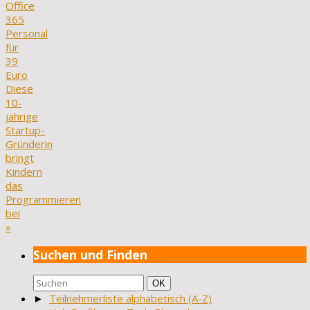
Office
365
Personal
für
39
Euro
Diese
10-
jährige
Startup-
Gründerin
bringt
Kindern
das
Programmieren
bei
»
Suchen und Finden
Suchen
Suchen
OK
nach:
►
Teilnehmerliste alphabetisch (A-Z)