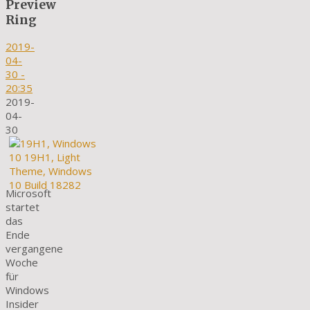
Preview
Ring
2019-
04-
30
-
20:35
2019-
04-
30
Microsoft
startet
das
Ende
vergangene
Woche
für
Windows
Insider