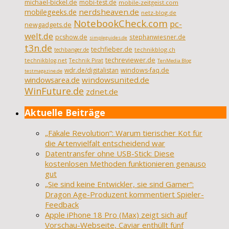
michael-bickel.de
mobi-test.de
mobile-zeitgeist.com
nerdsheaven.de
mobilegeeks.de
netz-blog.de
NotebookCheck.com
pc-
newgadgets.de
welt.de
pcshow.de
stephanwiesner.de
simpleguides.de
t3n.de
techfieber.de
technikblog.ch
techbanger.de
techreviewer.de
technikblog.net
Technik Pirat
TenMedia Blog
wdr.de/digitalistan
windows-faq.de
testmagazine.de
windowsarea.de
windowsunited.de
WinFuture.de
zdnet.de
Aktuelle Beiträge
„Fäkale Revolution“: Warum tierischer Kot für
die Artenvielfalt entscheidend war
Datentransfer ohne USB-Stick: Diese
kostenlosen Methoden funktionieren genauso
gut
„Sie sind keine Entwickler, sie sind Gamer“:
Dragon Age-Produzent kommentiert Spieler-
Feedback
Apple iPhone 18 Pro (Max) zeigt sich auf
Vorschau-Webseite, Caviar enthüllt fünf