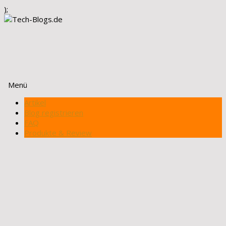
);
Menü
Zum
Artikel
Inhalt
Blog registrieren
springen
FAQ
Produkte & Review