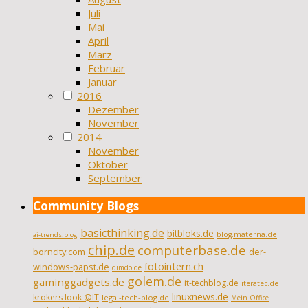
Juli
Mai
April
März
Februar
Januar
2016
Dezember
November
2014
November
Oktober
September
Community Blogs
basicthinking.de
bitbloks.de
blog.materna.de
ai-trends.blog
chip.de
computerbase.de
borncity.com
der-
fotointern.ch
windows-papst.de
dimdo.de
golem.de
gaminggadgets.de
it-techblog.de
iteratec.de
linuxnews.de
krokers look @IT
legal-tech-blog.de
Mein Office