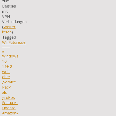
zum
Beispiel
mit
VPN-
Verbindungen.
(
Weiter
lesen
)
Tagged
WinFuture.de
.
«
Windows
10
19H2
wohl
eher
‚Service
Pack‘
als
großes
Feature-
Update
Amazon-