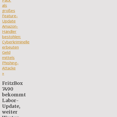
Pack‘
als
großes
Feature-
Update
Amazon-
Händler
bestohlen:
Cyberkriminelle
erbeuten
Geld
mittels
Phishing-
Attacke
»
FritzBox
7490
bekommt
Labor-
Update,
weiter