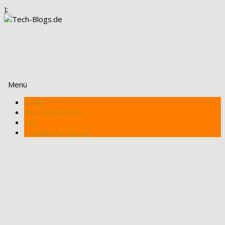
);
Menü
Zum
Artikel
Inhalt
Blog registrieren
springen
FAQ
Produkte & Review