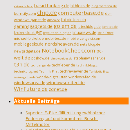
basicthinking.de
bitbloks.de
blog.materna.de
ai-trends.blog
chip.de
computerbase.de
borncity.com
der-
fotointern.ch
windows-papst.de
dimdo.de
golem.de
gaminggadgets.de
it-techblog.de
iteratec.de
linuxnews.de
krokers look @IT
legal-tech-blog.de
Mein Office
michael-bickel.de
mobi-test.de
mobile-zeitgeist.com
nerdsheaven.de
mobilegeeks.de
netz-blog.de
NotebookCheck.com
pc-
newgadgets.de
welt.de
pcshow.de
stephanwiesner.de
simpleguides.de
t3n.de
techfieber.de
technikblog.ch
techbanger.de
techreviewer.de
technikblog.net
Technik Pirat
TenMedia Blog
wdr.de/digitalistan
windows-faq.de
testmagazine.de
windowsarea.de
windowsunited.de
WinFuture.de
zdnet.de
Aktuelle Beiträge
Superior: E-Bike fällt mit ungewöhnlicher
Federung auf und kommt mit Bosch-
Mittelmotor
Geleakte Xiaomi Mix Fold 5 und HyperOS 4