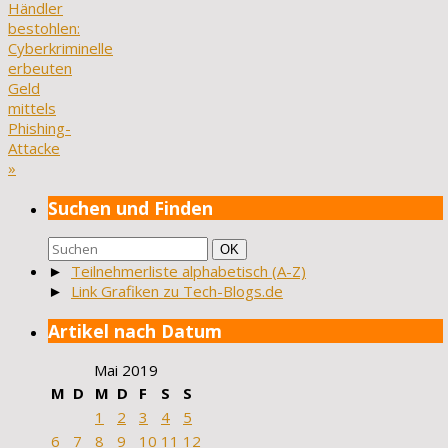
Händler
bestohlen:
Cyberkriminelle
erbeuten
Geld
mittels
Phishing-
Attacke
»
Suchen und Finden
Suchen
Suchen
OK
nach:
►
Teilnehmerliste alphabetisch (A-Z)
►
Link Grafiken zu Tech-Blogs.de
Artikel nach Datum
Mai 2019
M
D
M
D
F
S
S
1
2
3
4
5
6
7
8
9
10
11
12