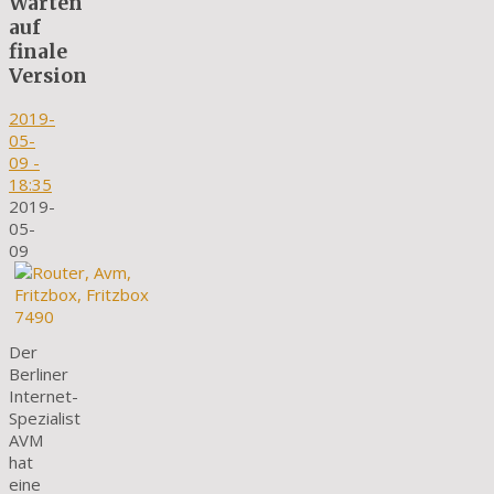
Warten
auf
finale
Version
2019-
05-
09
-
18:35
2019-
05-
09
Der
Berliner
Internet-
Spezialist
AVM
hat
eine