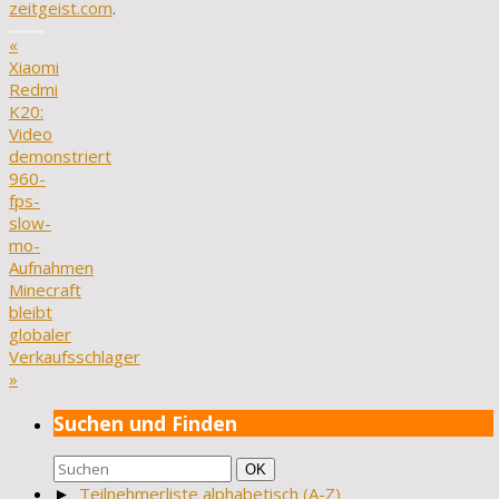
zeitgeist.com
.
«
Xiaomi
Redmi
K20:
Video
demonstriert
960-
fps-
slow-
mo-
Aufnahmen
Minecraft
bleibt
globaler
Verkaufsschlager
»
Suchen und Finden
Suchen
Suchen
OK
nach:
►
Teilnehmerliste alphabetisch (A-Z)