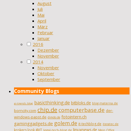
August
Juli
Mai
April
März
Februar
Januar
2016
Dezember
November
2014
November
Oktober
September
Community Blogs
basicthinking.de
bitbloks.de
blog.materna.de
ai-trends.blog
chip.de
computerbase.de
borncity.com
der-
fotointern.ch
windows-papst.de
dimdo.de
golem.de
gaminggadgets.de
it-techblog.de
iteratec.de
linuxnews.de
krokers look @IT
legal-tech-blog.de
Mein Office