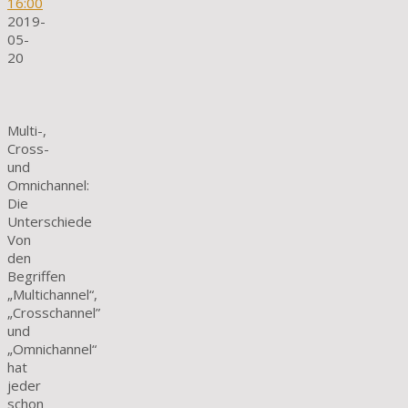
16:00
2019-
05-
20
Multi-,
Cross-
und
Omnichannel:
Die
Unterschiede
Von
den
Begriffen
„Multichannel“,
„Crosschannel”
und
„Omnichannel“
hat
jeder
schon