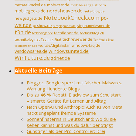
michael-bickel.de
mobi-test.de
mobile-zeitgeist.com
nerdsheaven.de
mobilegeeks.de
netz-blog.de
NotebookCheck.com
pc-
newgadgets.de
welt.de
pcshow.de
stephanwiesner.de
simpleguides.de
t3n.de
techfieber.de
technikblog.ch
techbanger.de
techreviewer.de
technikblog.net
Technik Pirat
TenMedia Blog
wdr.de/digitalistan
windows-faq.de
testmagazine.de
windowsarea.de
windowsunited.de
WinFuture.de
zdnet.de
Aktuelle Beiträge
Blogger: Google sperrt mit falscher Malware-
Warnung Hunderte Blogs
Bis zu 46 % Rabatt: Blackview zum Schulstart
– smarte Geräte für Lernen und Alltag
Nach OpenAI und Anthropic: Auch KI von Meta
hackt ungeplant fremde Systeme
Sonnenfinsternis in Deutschland: Wo du sie
sehen kannst und was du dafür benötigst
Günstiger als der Pro-Controller: Drei