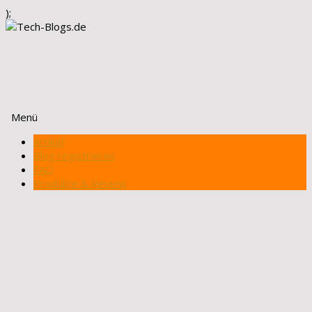
);
Menü
Zum
Artikel
Inhalt
Blog registrieren
springen
FAQ
Produkte & Review