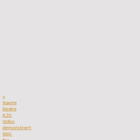
«
Xiaomi
Redmi
K20:
Video
demonstriert
960-