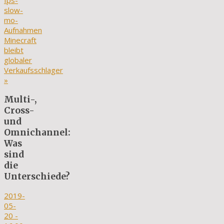
fps-
slow-
mo-
Aufnahmen
Minecraft
bleibt
globaler
Verkaufsschlager
»
Multi-,
Cross-
und
Omnichannel:
Was
sind
die
Unterschiede?
2019-
05-
20
-