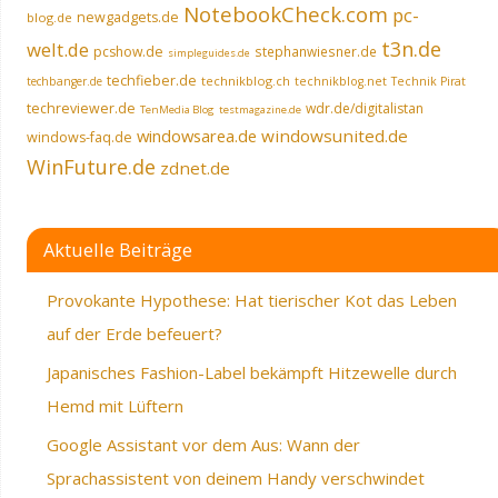
NotebookCheck.com
pc-
newgadgets.de
blog.de
t3n.de
welt.de
pcshow.de
stephanwiesner.de
simpleguides.de
techfieber.de
technikblog.ch
techbanger.de
technikblog.net
Technik Pirat
techreviewer.de
wdr.de/digitalistan
TenMedia Blog
testmagazine.de
windowsarea.de
windowsunited.de
windows-faq.de
WinFuture.de
zdnet.de
Aktuelle Beiträge
Provokante Hypothese: Hat tierischer Kot das Leben
auf der Erde befeuert?
Japanisches Fashion-Label bekämpft Hitzewelle durch
Hemd mit Lüftern
Google Assistant vor dem Aus: Wann der
Sprachassistent von deinem Handy verschwindet