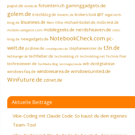
fotointern.ch
gaminggadgets.de
papst.de
dimdo.de
golem.de
it-techblog.de
krokers look @IT
legal-tech-
iteratec.de
linuxnews.de
michael-bickel.de
mobi-test.de
blog.de
Mein Office
nerdsheaven.de
mobilegeeks.de
mobile-zeitgeist.com
netz-
NotebookCheck.com
pc-
newgadgets.de
blog.de
t3n.de
welt.de
pcshow.de
stephanwiesner.de
simpleguides.de
techfieber.de
technikblog.ch
techbanger.de
technikblog.net
Technik Pirat
techreviewer.de
wdr.de/digitalistan
TenMedia Blog
testmagazine.de
windowsarea.de
windowsunited.de
windows-faq.de
WinFuture.de
zdnet.de
Aktuelle Beiträge
Vibe-Coding mit Claude Code: So baust du dein eigenes
Team-Tool