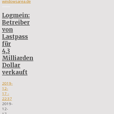
windowsarea.de
Logmein:
Betreiber
von
Lastpass
für
4,3
Milliarden
Dollar
verkauft
2019-
12-
17
-
22:37
2019-
12-
17