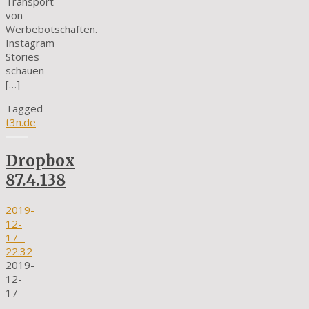
Transport
von
Werbebotschaften.
Instagram
Stories
schauen
[…]
Tagged
t3n.de
Dropbox
87.4.138
2019-
12-
17
-
22:32
2019-
12-
17