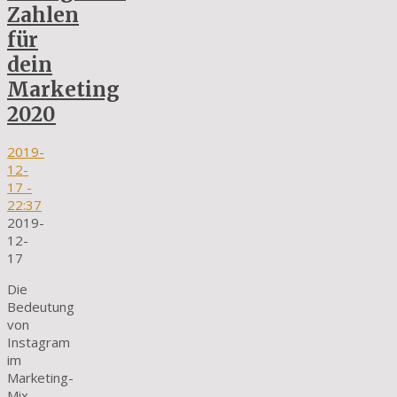
Zahlen
für
dein
Marketing
2020
2019-
12-
17
-
22:37
2019-
12-
17
Die
Bedeutung
von
Instagram
im
Marketing-
Mix