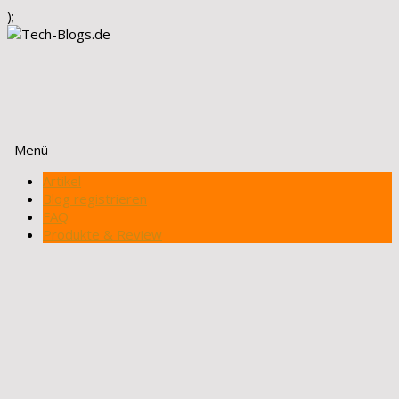
);
Menü
Zum
Artikel
Inhalt
Blog registrieren
springen
FAQ
Produkte & Review