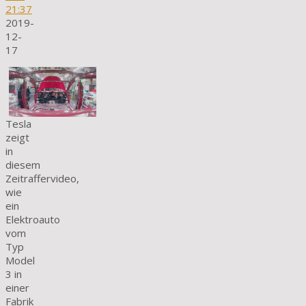
21:37
2019-
12-
17
Tesla
zeigt
in
diesem
Zeitraffervideo,
wie
ein
Elektroauto
vom
Typ
Model
3 in
einer
Fabrik