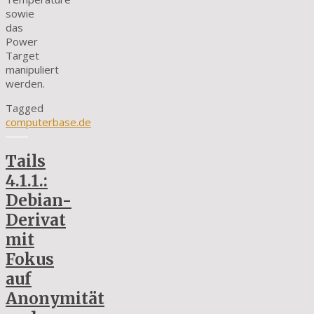
sowie
das
Power
Target
manipuliert
werden.
Tagged
computerbase.de
Tails
4.1.1.:
Debian-
Derivat
mit
Fokus
auf
Anonymität