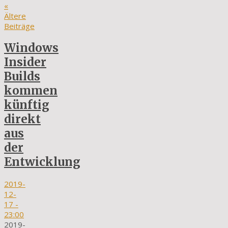
«
Ältere
Beiträge
Windows
Insider
Builds
kommen
künftig
direkt
aus
der
Entwicklung
2019-
12-
17
-
23:00
2019-