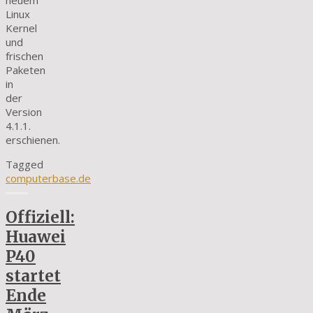
neuem
Linux
Kernel
und
frischen
Paketen
in
der
Version
4.1.1.
erschienen.
Tagged
computerbase.de
Offiziell:
Huawei
P40
startet
Ende