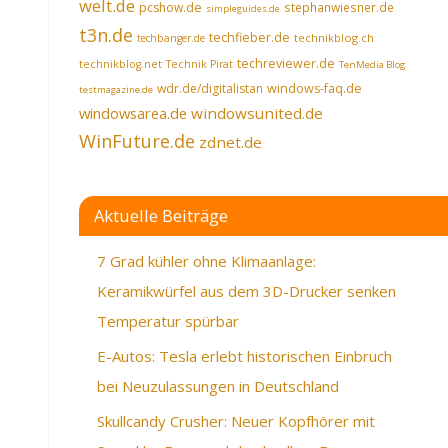
welt.de
pcshow.de
stephanwiesner.de
simpleguides.de
t3n.de
techfieber.de
technikblog.ch
techbanger.de
techreviewer.de
technikblog.net
Technik Pirat
TenMedia Blog
wdr.de/digitalistan
windows-faq.de
testmagazine.de
windowsarea.de
windowsunited.de
WinFuture.de
zdnet.de
Aktuelle Beiträge
7 Grad kühler ohne Klimaanlage:
Keramikwürfel aus dem 3D-Drucker senken
Temperatur spürbar
E-Autos: Tesla erlebt historischen Einbruch
bei Neuzulassungen in Deutschland
Skullcandy Crusher: Neuer Kopfhörer mit