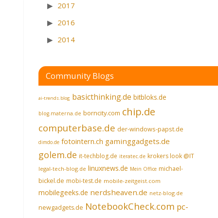
2017
2016
2014
Community Blogs
basicthinking.de
bitbloks.de
ai-trends.blog
chip.de
borncity.com
blog.materna.de
computerbase.de
der-windows-papst.de
fotointern.ch
gaminggadgets.de
dimdo.de
golem.de
it-techblog.de
krokers look @IT
iteratec.de
linuxnews.de
michael-
legal-tech-blog.de
Mein Office
bickel.de
mobi-test.de
mobile-zeitgeist.com
nerdsheaven.de
mobilegeeks.de
netz-blog.de
NotebookCheck.com
pc-
newgadgets.de