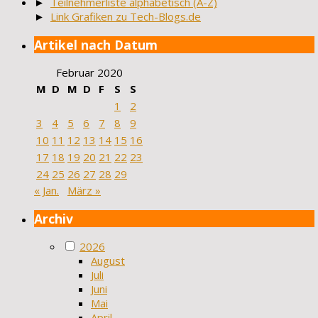
►
Teilnehmerliste alphabetisch (A-Z)
►
Link Grafiken zu Tech-Blogs.de
Artikel nach Datum
Februar 2020
M
D
M
D
F
S
S
1
2
3
4
5
6
7
8
9
10
11
12
13
14
15
16
17
18
19
20
21
22
23
24
25
26
27
28
29
« Jan.
März »
Archiv
2026
August
Juli
Juni
Mai
April