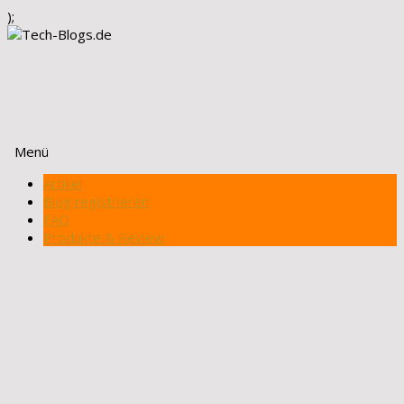
);
Menü
Zum
Artikel
Inhalt
Blog registrieren
springen
FAQ
Produkte & Review