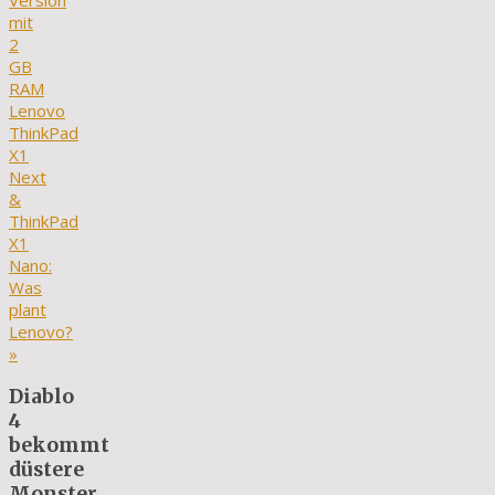
Version
mit
2
GB
RAM
Lenovo
ThinkPad
X1
Next
&
ThinkPad
X1
Nano:
Was
plant
Lenovo?
»
Diablo
4
bekommt
düstere
Monster