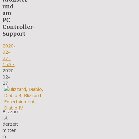
und
am
PC
Controller-
Support
2020-
02-
27
-
15:37
2020-
02-
27
Blizzard
ist
derzeit
mitten
in