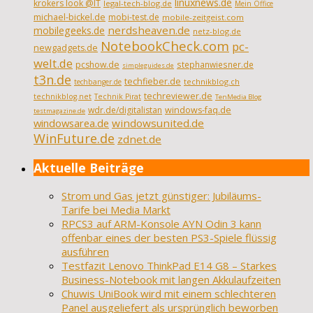
linuxnews.de
krokers look @IT
legal-tech-blog.de
Mein Office
michael-bickel.de
mobi-test.de
mobile-zeitgeist.com
nerdsheaven.de
mobilegeeks.de
netz-blog.de
NotebookCheck.com
pc-
newgadgets.de
welt.de
pcshow.de
stephanwiesner.de
simpleguides.de
t3n.de
techfieber.de
technikblog.ch
techbanger.de
techreviewer.de
technikblog.net
Technik Pirat
TenMedia Blog
wdr.de/digitalistan
windows-faq.de
testmagazine.de
windowsarea.de
windowsunited.de
WinFuture.de
zdnet.de
Aktuelle Beiträge
Strom und Gas jetzt günstiger: Jubiläums-
Tarife bei Media Markt
RPCS3 auf ARM-Konsole AYN Odin 3 kann
offenbar eines der besten PS3-Spiele flüssig
ausführen
Testfazit Lenovo ThinkPad E14 G8 – Starkes
Business-Notebook mit langen Akkulaufzeiten
Chuwis UniBook wird mit einem schlechteren
Panel ausgeliefert als ursprünglich beworben