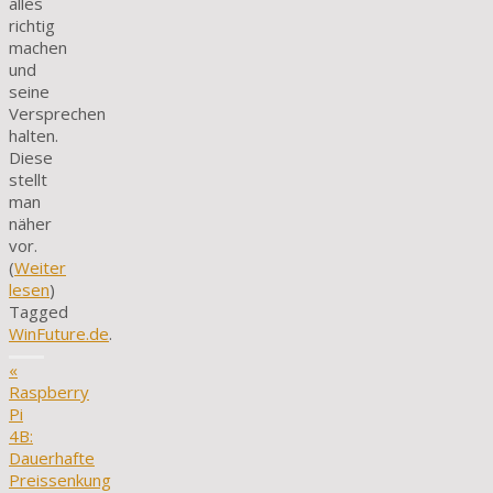
alles
richtig
machen
und
seine
Versprechen
halten.
Diese
stellt
man
näher
vor.
(
Weiter
lesen
)
Tagged
WinFuture.de
.
«
Raspberry
Pi
4B:
Dauerhafte
Preissenkung