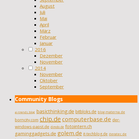
August
Juli
Mai
April
März
Februar
Januar
2016
Dezember
November
2014
November
Oktober
September
Community Blogs
basicthinking.de
bitbloks.de
blog.materna.de
ai-trends.blog
chip.de
computerbase.de
borncity.com
der-
fotointern.ch
windows-papst.de
dimdo.de
golem.de
gaminggadgets.de
it-techblog.de
iteratec.de