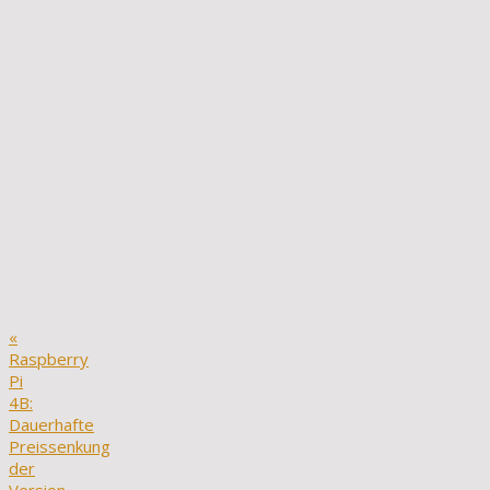
«
Raspberry
Pi
4B:
Dauerhafte
Preissenkung
der