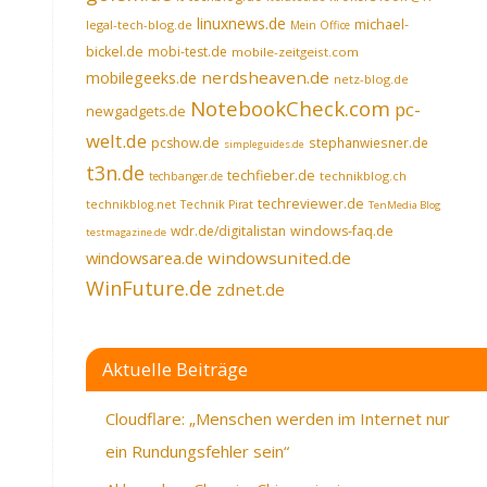
linuxnews.de
michael-
legal-tech-blog.de
Mein Office
bickel.de
mobi-test.de
mobile-zeitgeist.com
nerdsheaven.de
mobilegeeks.de
netz-blog.de
NotebookCheck.com
pc-
newgadgets.de
welt.de
pcshow.de
stephanwiesner.de
simpleguides.de
t3n.de
techfieber.de
technikblog.ch
techbanger.de
techreviewer.de
technikblog.net
Technik Pirat
TenMedia Blog
wdr.de/digitalistan
windows-faq.de
testmagazine.de
windowsarea.de
windowsunited.de
WinFuture.de
zdnet.de
Aktuelle Beiträge
Cloudflare: „Menschen werden im Internet nur
ein Rundungsfehler sein“