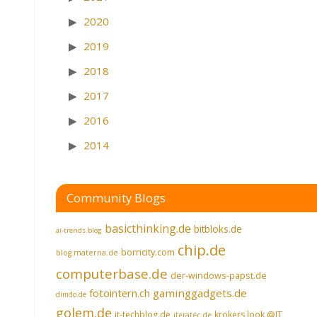
2020
2019
2018
2017
2016
2014
Community Blogs
basicthinking.de
bitbloks.de
ai-trends.blog
chip.de
borncity.com
blog.materna.de
computerbase.de
der-windows-papst.de
fotointern.ch
gaminggadgets.de
dimdo.de
golem.de
it-techblog.de
krokers look @IT
iteratec.de