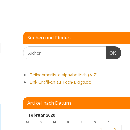
Suchen und Finden
OK
►
Teilnehmerliste alphabetisch (A-Z)
►
Link Grafiken zu Tech-Blogs.de
Artikel nach Datum
Februar 2020
M
D
M
D
F
S
S
1
2