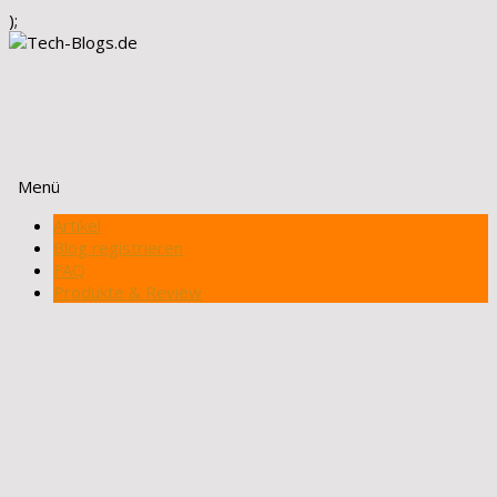
);
Menü
Zum
Artikel
Inhalt
Blog registrieren
springen
FAQ
Produkte & Review