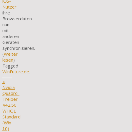
iOS-
Nutzer
ihre
Browserdaten
nun
mit
anderen
Geräten
synchronisieren.
(
Weiter
lesen
)
Tagged
WinFuture.de
.
«
Nvidia
Quadro-
Treiber
442.50
WHQL
Standard
(Win
10)