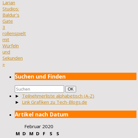
Larian
Studios:
Baldur’s
Gate
3
rollenspielt
mit
Würfeln
und
Sekunden
»
Suchen und Finden
Suchen
Suchen
OK
nach:
►
Teilnehmerliste alphabetisch (A-Z)
►
Link Grafiken zu Tech-Blogs.de
Artikel nach Datum
Februar 2020
M
D
M
D
F
S
S