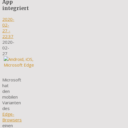
App
integriert
2020-
02-
27
-
22:37
2020-
02-
27
Microsoft
hat
den
mobilen
Varianten
des
Edge-
Browsers
einen