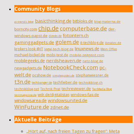
Community Blogs
basicthinking.de
bitbloks.de
blog.materna.de
ai-trends.blog
chip.de
computerbase.de
borncity.com
der-
fotointern.ch
windows-papst.de
dimdo.de
golem.de
gaminggadgets.de
it-techblog.de
iteratec.de
linuxnews.de
krokers look @IT
legal-tech-blog.de
Mein Office
michael-bickel.de
mobi-test.de
mobile-zeitgeist.com
nerdsheaven.de
mobilegeeks.de
netz-blog.de
NotebookCheck.com
pc-
newgadgets.de
welt.de
pcshow.de
stephanwiesner.de
simpleguides.de
t3n.de
techfieber.de
technikblog.ch
techbanger.de
techreviewer.de
technikblog.net
Technik Pirat
TenMedia Blog
wdr.de/digitalistan
windows-faq.de
testmagazine.de
windowsarea.de
windowsunited.de
WinFuture.de
zdnet.de
Aktuelle Beiträge
„Hört auf, nach freien Tagen zu fragen“: Meta