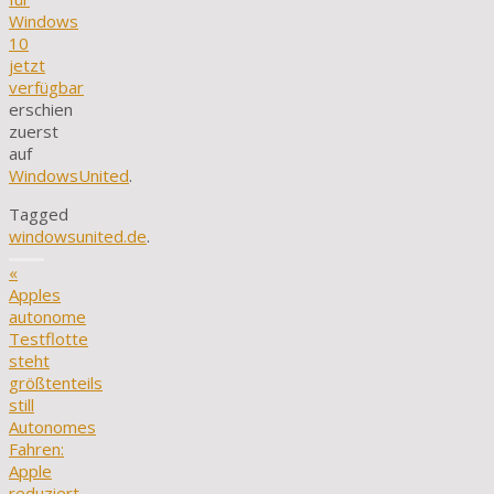
Windows
10
jetzt
verfügbar
erschien
zuerst
auf
WindowsUnited
.
Tagged
windowsunited.de
.
«
Apples
autonome
Testflotte
steht
größtenteils
still
Autonomes
Fahren:
Apple
reduziert