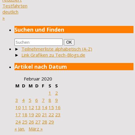
Testfahrten
deutlich
»
Suchen und Finden
Suchen
Suchen
OK
nach:
►
Teilnehmerliste alphabetisch (A-Z)
►
Link Grafiken zu Tech-Blogs.de
Artikel nach Datum
Februar 2020
M
D
M
D
F
S
S
1
2
3
4
5
6
7
8
9
10
11
12
13
14
15
16
17
18
19
20
21
22
23
24
25
26
27
28
29
« Jan.
März »