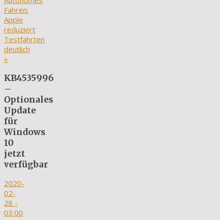
Autonomes
Fahren:
Apple
reduziert
Testfahrten
deutlich
»
KB4535996
–
Optionales
Update
für
Windows
10
jetzt
verfügbar
2020-
02-
28
-
03:00