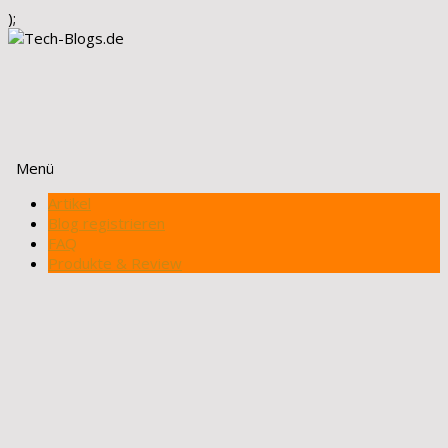
);
Menü
Zum
Artikel
Inhalt
Blog registrieren
springen
FAQ
Produkte & Review