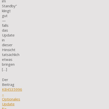
im
Standby“
klingt
gut
—
falls
das
Update
in
dieser
Hinsicht
tatsächlich
etwas
bringen
[…]
Der
Beitrag
KB4535996
–
Optionales
Update
für