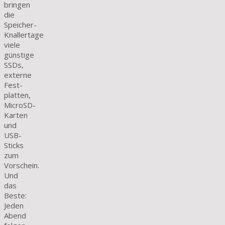
bringen
die
Speicher-
Knallertage
viele
günstige
SSDs,
externe
Fest­
platten,
MicroSD-
Karten
und
USB-
Sticks
zum
Vorschein.
Und
das
Beste:
Jeden
Abend