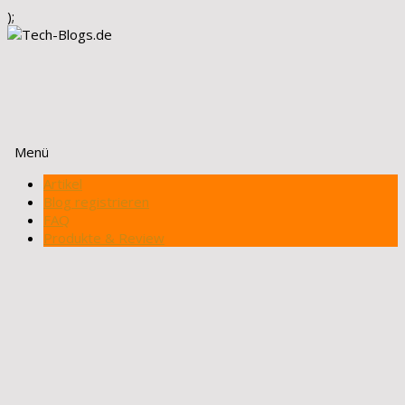
);
Menü
Zum
Artikel
Inhalt
Blog registrieren
springen
FAQ
Produkte & Review