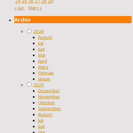
24
25
26
27
28
29
« Jan.
März »
Archiv
2026
August
Juli
Juni
Mai
April
März
Februar
Januar
2025
Dezember
November
Oktober
September
August
Juli
Juni
Mai