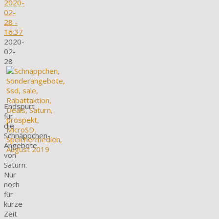
2020-
02-
28
-
16:37
2020-
02-
28
Endspurt
für
die
Schnäppchen-
Angebote
von
Saturn.
Nur
noch
für
kurze
Zeit