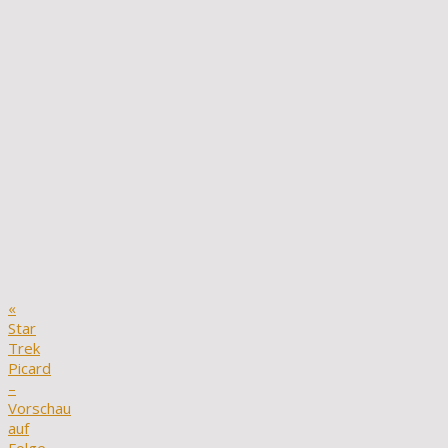
«
Star
Trek
Picard
–
Vorschau
auf