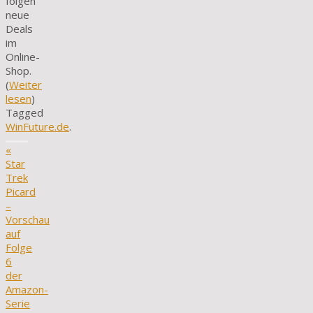
folgen
neue
Deals
im
Online-
Shop.
(
Weiter
lesen
)
Tagged
WinFuture.de
.
«
Star
Trek
Picard
–
Vorschau
auf
Folge
6
der
Amazon-
Serie