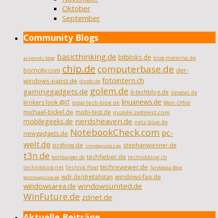
Oktober
September
Community Blogs
basicthinking.de
bitbloks.de
blog.materna.de
ai-trends.blog
chip.de
computerbase.de
borncity.com
der-
fotointern.ch
windows-papst.de
dimdo.de
golem.de
gaminggadgets.de
it-techblog.de
iteratec.de
linuxnews.de
krokers look @IT
legal-tech-blog.de
Mein Office
michael-bickel.de
mobi-test.de
mobile-zeitgeist.com
nerdsheaven.de
mobilegeeks.de
netz-blog.de
NotebookCheck.com
pc-
newgadgets.de
welt.de
pcshow.de
stephanwiesner.de
simpleguides.de
t3n.de
techfieber.de
technikblog.ch
techbanger.de
techreviewer.de
technikblog.net
Technik Pirat
TenMedia Blog
wdr.de/digitalistan
windows-faq.de
testmagazine.de
windowsarea.de
windowsunited.de
WinFuture.de
zdnet.de
Aktuelle Beiträge