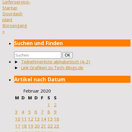
Lieferservice-
Startup
Doordash
plant
Börsengang
»
Suchen und Finden
Suchen
Suchen
OK
nach:
►
Teilnehmerliste alphabetisch (A-Z)
►
Link Grafiken zu Tech-Blogs.de
Artikel nach Datum
Februar 2020
M
D
M
D
F
S
S
1
2
3
4
5
6
7
8
9
10
11
12
13
14
15
16
17
18
19
20
21
22
23