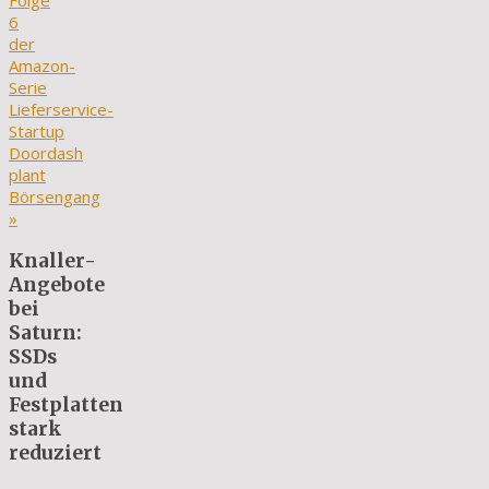
Folge
6
der
Amazon-
Serie
Lieferservice-
Startup
Doordash
plant
Börsengang
»
Knaller-
Angebote
bei
Saturn:
SSDs
und
Festplatten
stark
reduziert