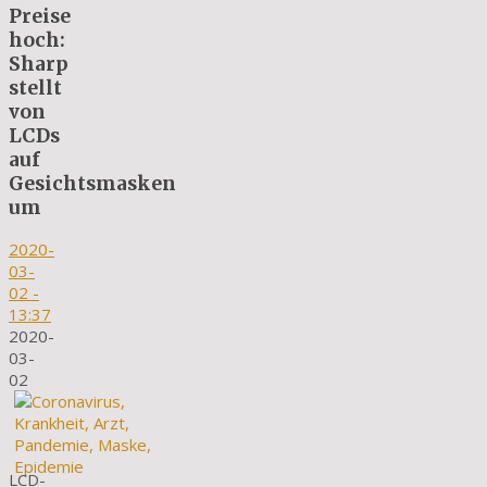
Preise
hoch:
Sharp
stellt
von
LCDs
auf
Gesichtsmasken
um
2020-
03-
02
-
13:37
2020-
03-
02
LCD-