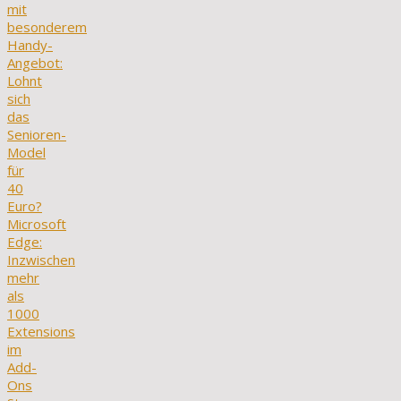
mit
besonderem
Handy-
Angebot:
Lohnt
sich
das
Senioren-
Model
für
40
Euro?
Microsoft
Edge:
Inzwischen
mehr
als
1000
Extensions
im
Add-
Ons