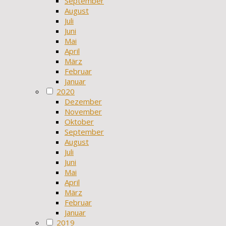
September
August
Juli
Juni
Mai
April
März
Februar
Januar
2020
Dezember
November
Oktober
September
August
Juli
Juni
Mai
April
März
Februar
Januar
2019