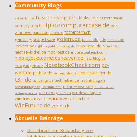
Community Blogs
basicthinking.de
bitbloks.de
blog.materna.de
ai-trends.blog
chip.de
computerbase.de
borncity.com
der-
fotointern.ch
windows-papst.de
dimdo.de
golem.de
gaminggadgets.de
it-techblog.de
iteratec.de
linuxnews.de
krokers look @IT
legal-tech-blog.de
Mein Office
michael-bickel.de
mobi-test.de
mobile-zeitgeist.com
nerdsheaven.de
mobilegeeks.de
netz-blog.de
NotebookCheck.com
pc-
newgadgets.de
welt.de
pcshow.de
stephanwiesner.de
simpleguides.de
t3n.de
techfieber.de
technikblog.ch
techbanger.de
techreviewer.de
technikblog.net
Technik Pirat
TenMedia Blog
wdr.de/digitalistan
windows-faq.de
testmagazine.de
windowsarea.de
windowsunited.de
WinFuture.de
zdnet.de
Aktuelle Beiträge
Durchbruch zur Behandlung von
Infektionskrankheiten: Forscher entwickeln