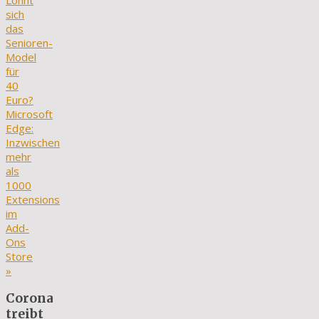
Lohnt
sich
das
Senioren-
Model
für
40
Euro?
Microsoft
Edge:
Inzwischen
mehr
als
1000
Extensions
im
Add-
Ons
Store
»
Corona
treibt