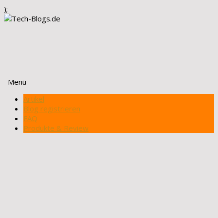
);
Menü
Zum
Artikel
Inhalt
Blog registrieren
springen
FAQ
Produkte & Review