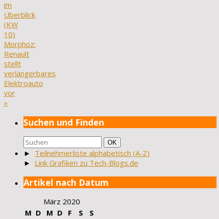
im
Überblick
(KW
10)
Morphoz:
Renault
stellt
verlängerbares
Elektroauto
vor
»
Suchen und Finden
Suchen
Suchen
OK
nach:
►
Teilnehmerliste alphabetisch (A-Z)
►
Link Grafiken zu Tech-Blogs.de
Artikel nach Datum
März 2020
M
D
M
D
F
S
S