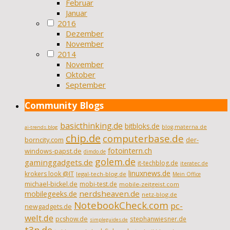
Februar
Januar
2016
Dezember
November
2014
November
Oktober
September
Community Blogs
basicthinking.de
bitbloks.de
blog.materna.de
ai-trends.blog
chip.de
computerbase.de
borncity.com
der-
fotointern.ch
windows-papst.de
dimdo.de
golem.de
gaminggadgets.de
it-techblog.de
iteratec.de
linuxnews.de
krokers look @IT
legal-tech-blog.de
Mein Office
michael-bickel.de
mobi-test.de
mobile-zeitgeist.com
nerdsheaven.de
mobilegeeks.de
netz-blog.de
NotebookCheck.com
pc-
newgadgets.de
welt.de
pcshow.de
stephanwiesner.de
simpleguides.de