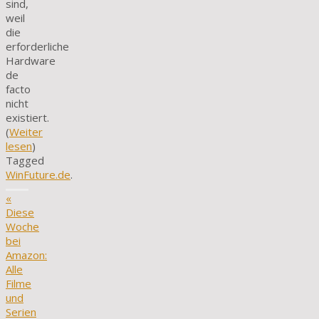
sind,
weil
die
erforderliche
Hardware
de
facto
nicht
existiert.
(
Weiter
lesen
)
Tagged
WinFuture.de
.
«
Diese
Woche
bei
Amazon:
Alle
Filme
und
Serien