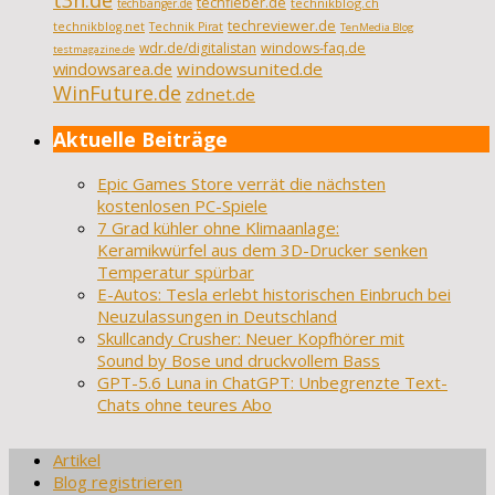
t3n.de
techfieber.de
technikblog.ch
techbanger.de
techreviewer.de
technikblog.net
Technik Pirat
TenMedia Blog
wdr.de/digitalistan
windows-faq.de
testmagazine.de
windowsarea.de
windowsunited.de
WinFuture.de
zdnet.de
Aktuelle Beiträge
Epic Games Store verrät die nächsten
kostenlosen PC-Spiele
7 Grad kühler ohne Klimaanlage:
Keramikwürfel aus dem 3D-Drucker senken
Temperatur spürbar
E-Autos: Tesla erlebt historischen Einbruch bei
Neuzulassungen in Deutschland
Skullcandy Crusher: Neuer Kopfhörer mit
Sound by Bose und druckvollem Bass
GPT-5.6 Luna in ChatGPT: Unbegrenzte Text-
Chats ohne teures Abo
Artikel
Blog registrieren