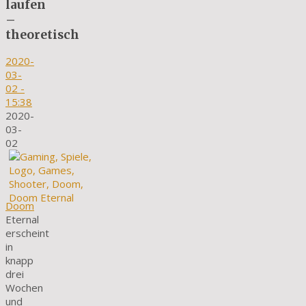
laufen
–
theoretisch
2020-
03-
02
-
15:38
2020-
03-
02
Doom
Eternal
erscheint
in
knapp
drei
Wochen
und