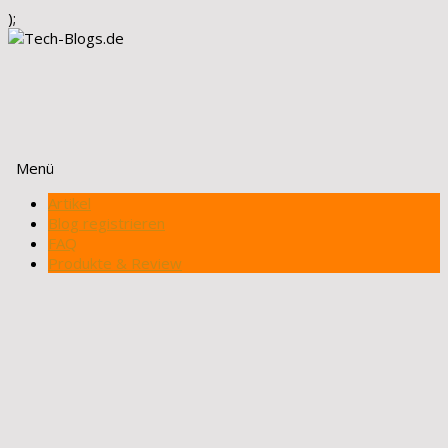
);
Menü
Zum
Artikel
Inhalt
Blog registrieren
springen
FAQ
Produkte & Review