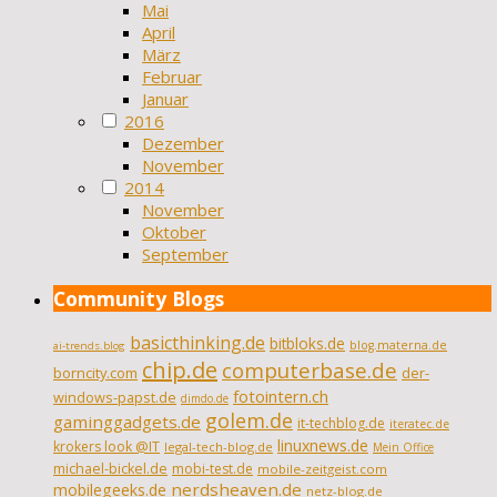
Mai
April
März
Februar
Januar
2016
Dezember
November
2014
November
Oktober
September
Community Blogs
basicthinking.de
bitbloks.de
blog.materna.de
ai-trends.blog
chip.de
computerbase.de
borncity.com
der-
fotointern.ch
windows-papst.de
dimdo.de
golem.de
gaminggadgets.de
it-techblog.de
iteratec.de
linuxnews.de
krokers look @IT
legal-tech-blog.de
Mein Office
michael-bickel.de
mobi-test.de
mobile-zeitgeist.com
nerdsheaven.de
mobilegeeks.de
netz-blog.de