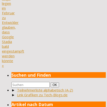
legen
im
Februar
zu
Entwickler
glauben,
dass
Google
Stadia
bald
eingestampft
werden
könnte
»
Suchen und Finden
Suchen
Suchen
OK
nach:
►
Teilnehmerliste alphabetisch (A-Z)
►
Link Grafiken zu Tech-Blogs.de
Artikel nach Datum