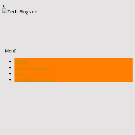
);
Menü
Zum
Artikel
Inhalt
Blog registrieren
springen
FAQ
Produkte & Review