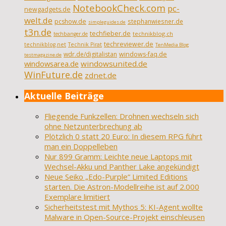
NotebookCheck.com
pc-
newgadgets.de
welt.de
pcshow.de
stephanwiesner.de
simpleguides.de
t3n.de
techfieber.de
technikblog.ch
techbanger.de
techreviewer.de
technikblog.net
Technik Pirat
TenMedia Blog
wdr.de/digitalistan
windows-faq.de
testmagazine.de
windowsarea.de
windowsunited.de
WinFuture.de
zdnet.de
Aktuelle Beiträge
Fliegende Funkzellen: Drohnen wechseln sich
ohne Netz­unter­brechung ab
Plötzlich 0 statt 20 Euro: In diesem RPG führt
man ein Doppelleben
Nur 899 Gramm: Leichte neue Laptops mit
Wechsel-Akku und Panther Lake angekündigt
Neue Seiko „Edo-Purple“ Limited Editions
starten. Die Astron-Modellreihe ist auf 2.000
Exemplare limitiert
Sicherheitstest mit Mythos 5: KI-Agent wollte
Malware in Open-Source-Projekt einschleusen