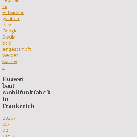
Februar
zu
Entwickler
glauben,
dass
Google
Stadia
bald
eingestampft
werden
könnte
»
Huawei
baut
Mobilfunkfabrik
in
Frankreich
2020-
03-
02
-
11:52