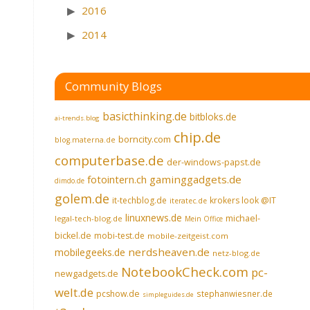
2016
2014
Community Blogs
basicthinking.de
bitbloks.de
ai-trends.blog
chip.de
borncity.com
blog.materna.de
computerbase.de
der-windows-papst.de
fotointern.ch
gaminggadgets.de
dimdo.de
golem.de
it-techblog.de
krokers look @IT
iteratec.de
linuxnews.de
michael-
legal-tech-blog.de
Mein Office
bickel.de
mobi-test.de
mobile-zeitgeist.com
nerdsheaven.de
mobilegeeks.de
netz-blog.de
NotebookCheck.com
pc-
newgadgets.de
welt.de
pcshow.de
stephanwiesner.de
simpleguides.de