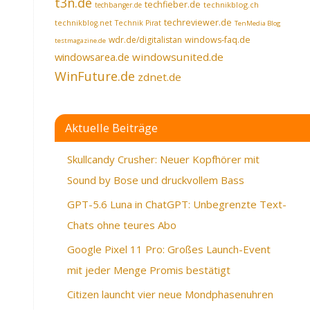
t3n.de
techfieber.de
technikblog.ch
techbanger.de
techreviewer.de
technikblog.net
Technik Pirat
TenMedia Blog
wdr.de/digitalistan
windows-faq.de
testmagazine.de
windowsarea.de
windowsunited.de
WinFuture.de
zdnet.de
Aktuelle Beiträge
Skullcandy Crusher: Neuer Kopfhörer mit
Sound by Bose und druckvollem Bass
GPT-5.6 Luna in ChatGPT: Unbegrenzte Text-
Chats ohne teures Abo
Google Pixel 11 Pro: Großes Launch-Event
mit jeder Menge Promis bestätigt
Citizen launcht vier neue Mondphasenuhren