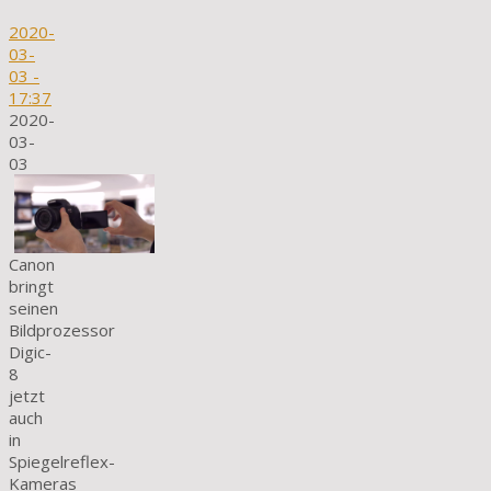
2020-
03-
03
-
17:37
2020-
03-
03
Canon
bringt
seinen
Bildprozessor
Digic-
8
jetzt
auch
in
Spiegelreflex-
Kameras