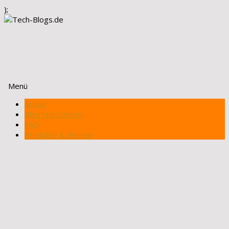
);
Menü
Zum
Artikel
Inhalt
Blog registrieren
springen
FAQ
Produkte & Review