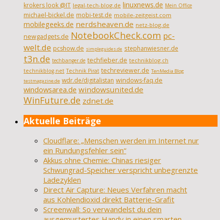
linuxnews.de
krokers look @IT
legal-tech-blog.de
Mein Office
michael-bickel.de
mobi-test.de
mobile-zeitgeist.com
nerdsheaven.de
mobilegeeks.de
netz-blog.de
NotebookCheck.com
pc-
newgadgets.de
welt.de
pcshow.de
stephanwiesner.de
simpleguides.de
t3n.de
techfieber.de
technikblog.ch
techbanger.de
techreviewer.de
technikblog.net
Technik Pirat
TenMedia Blog
wdr.de/digitalistan
windows-faq.de
testmagazine.de
windowsarea.de
windowsunited.de
WinFuture.de
zdnet.de
Aktuelle Beiträge
Cloudflare: „Menschen werden im Internet nur
ein Rundungsfehler sein“
Akkus ohne Chemie: Chinas riesiger
Schwungrad-Speicher verspricht unbegrenzte
Ladezyklen
Direct Air Capture: Neues Verfahren macht
aus Kohlendioxid direkt Batterie-Grafit
Screenwall: So verwandelst du dein
ausgemustertes Handy in einen smarten