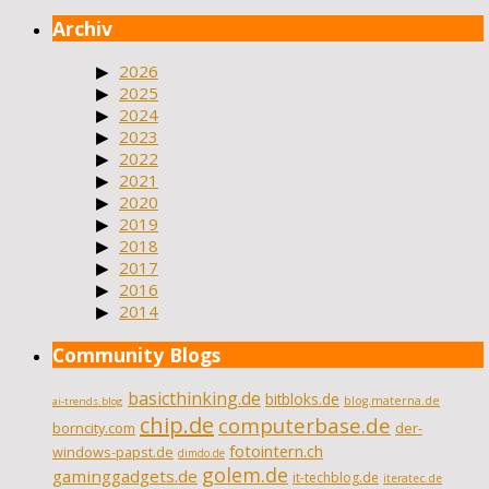
Archiv
2026
2025
2024
2023
2022
2021
2020
2019
2018
2017
2016
2014
Community Blogs
basicthinking.de
bitbloks.de
blog.materna.de
ai-trends.blog
chip.de
computerbase.de
borncity.com
der-
fotointern.ch
windows-papst.de
dimdo.de
golem.de
gaminggadgets.de
it-techblog.de
iteratec.de