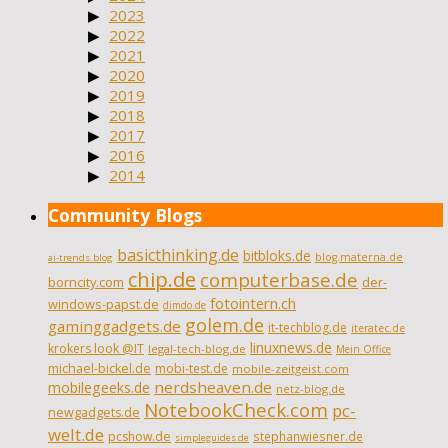
2023
2022
2021
2020
2019
2018
2017
2016
2014
Community Blogs
basicthinking.de
bitbloks.de
blog.materna.de
ai-trends.blog
chip.de
computerbase.de
borncity.com
der-
fotointern.ch
windows-papst.de
dimdo.de
golem.de
gaminggadgets.de
it-techblog.de
iteratec.de
linuxnews.de
krokers look @IT
legal-tech-blog.de
Mein Office
michael-bickel.de
mobi-test.de
mobile-zeitgeist.com
nerdsheaven.de
mobilegeeks.de
netz-blog.de
NotebookCheck.com
pc-
newgadgets.de
welt.de
pcshow.de
stephanwiesner.de
simpleguides.de