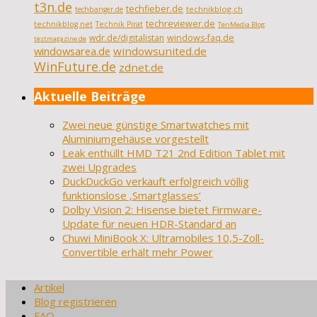
t3n.de
techfieber.de
technikblog.ch
techbanger.de
techreviewer.de
technikblog.net
Technik Pirat
TenMedia Blog
wdr.de/digitalistan
windows-faq.de
testmagazine.de
windowsarea.de
windowsunited.de
WinFuture.de
zdnet.de
Aktuelle Beiträge
Zwei neue günstige Smartwatches mit
Aluminiumgehäuse vorgestellt
Leak enthüllt HMD T21 2nd Edition Tablet mit
zwei Upgrades
DuckDuckGo verkauft erfolgreich völlig
funktionslose ‚Smartglasses‘
Dolby Vision 2: Hisense bietet Firmware-
Update für neuen HDR-Standard an
Chuwi MiniBook X: Ultramobiles 10,5-Zoll-
Convertible erhält mehr Power
Artikel
Blog registrieren
FAQ