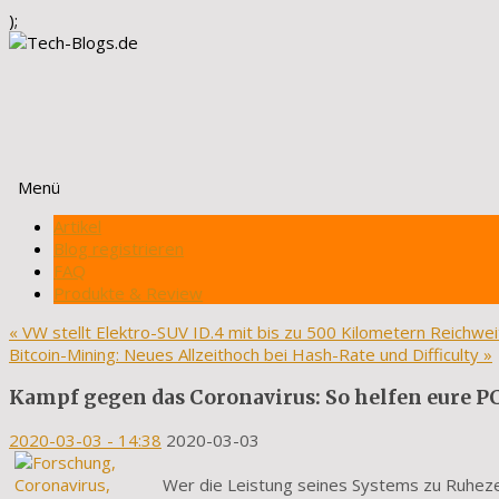
);
Menü
Zum
Artikel
Inhalt
Blog registrieren
springen
FAQ
Produkte & Review
«
VW stellt Elektro-SUV ID.4 mit bis zu 500 Kilometern Reichwei
Bitcoin-Mining: Neues Allzeithoch bei Hash-Rate und Difficulty
»
Kampf gegen das Coronavirus: So helfen eure P
2020-03-03
- 14:38
2020-03-03
Wer die Leistung seines Systems zu Ruhezei