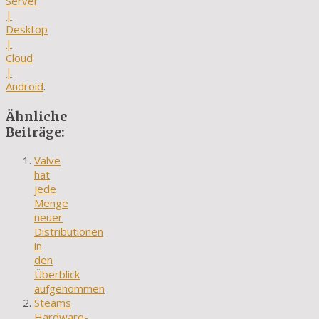
Server
|
Desktop
|
Cloud
|
Android
.
Ähnliche
Beiträge:
Valve
hat
jede
Menge
neuer
Distributionen
in
den
Überblick
aufgenommen
Steams
Hardware-