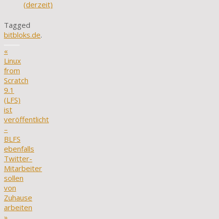
(derzeit)
Tagged
bitbloks.de
.
«
Linux
from
Scratch
9.1
(LFS)
ist
veröffentlicht
–
BLFS
ebenfalls
Twitter-
Mitarbeiter
sollen
von
Zuhause
arbeiten
»