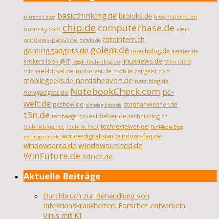
basicthinking.de
bitbloks.de
blog.materna.de
ai-trends.blog
chip.de
computerbase.de
borncity.com
der-
fotointern.ch
windows-papst.de
dimdo.de
golem.de
gaminggadgets.de
it-techblog.de
iteratec.de
linuxnews.de
krokers look @IT
legal-tech-blog.de
Mein Office
michael-bickel.de
mobi-test.de
mobile-zeitgeist.com
nerdsheaven.de
mobilegeeks.de
netz-blog.de
NotebookCheck.com
pc-
newgadgets.de
welt.de
pcshow.de
stephanwiesner.de
simpleguides.de
t3n.de
techfieber.de
technikblog.ch
techbanger.de
techreviewer.de
technikblog.net
Technik Pirat
TenMedia Blog
wdr.de/digitalistan
windows-faq.de
testmagazine.de
windowsarea.de
windowsunited.de
WinFuture.de
zdnet.de
Aktuelle Beiträge
Durchbruch zur Behandlung von
Infektionskrankheiten: Forscher entwickeln
Virus mit KI