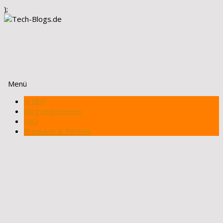
);
Menü
Zum
Artikel
Inhalt
Blog registrieren
springen
FAQ
Produkte & Review