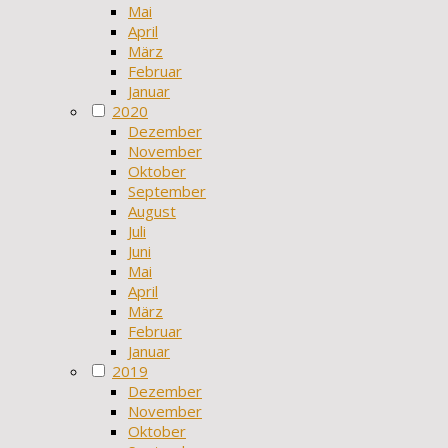
Mai
April
März
Februar
Januar
2020
Dezember
November
Oktober
September
August
Juli
Juni
Mai
April
März
Februar
Januar
2019
Dezember
November
Oktober