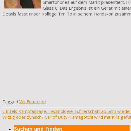
Smartphones auf dem Markt präsentiert. Hi
Glass 6. Das Ergebnis ist ein Gerät mit ei
Details fasst unser Kollege Tim To in seinem Hands-on zusamm
Tagged
WinFuture.de
.
«
Intels Kampfansage: Technologie-Führerschaft ab 5nm wieder
Witzig oder zynisch? Call of Duty-Tamagotchi wird mit Kills gefü
Suchen und Finden