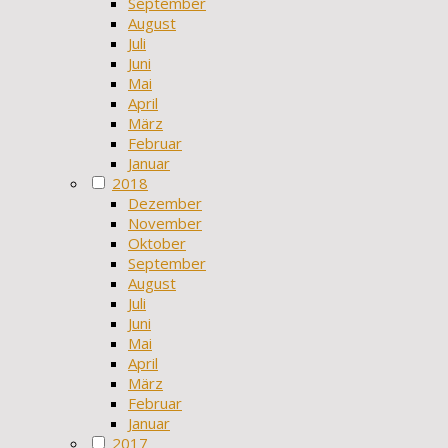
September
August
Juli
Juni
Mai
April
März
Februar
Januar
2018
Dezember
November
Oktober
September
August
Juli
Juni
Mai
April
März
Februar
Januar
2017