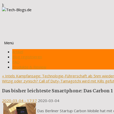
);
Menü
Zum
Artikel
Inhalt
Blog registrieren
springen
FAQ
Produkte & Review
«
Intels Kampfansage: Technologie-Führerschaft ab 5nm wieder
Witzig oder zynisch? Call of Duty-Tamagotchi wird mit Kills gefü
Das bisher leichteste Smartphone: Das Carbon 
2020-03-04
- 17:37
2020-03-04
Das Berliner Startup Carbon Mobile hat mit