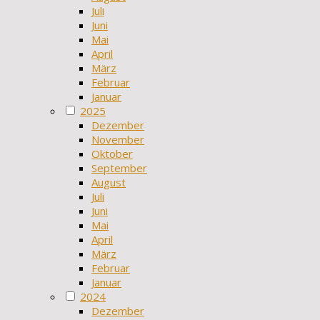
Juli
Juni
Mai
April
März
Februar
Januar
2025
Dezember
November
Oktober
September
August
Juli
Juni
Mai
April
März
Februar
Januar
2024
Dezember