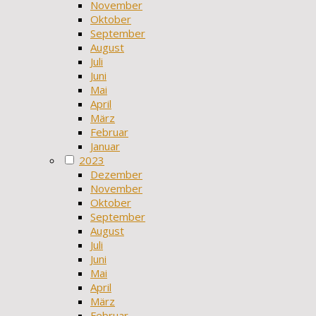
November
Oktober
September
August
Juli
Juni
Mai
April
März
Februar
Januar
2023
Dezember
November
Oktober
September
August
Juli
Juni
Mai
April
März
Februar