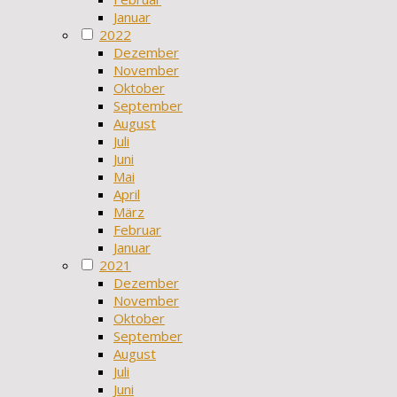
Januar
2022
Dezember
November
Oktober
September
August
Juli
Juni
Mai
April
März
Februar
Januar
2021
Dezember
November
Oktober
September
August
Juli
Juni