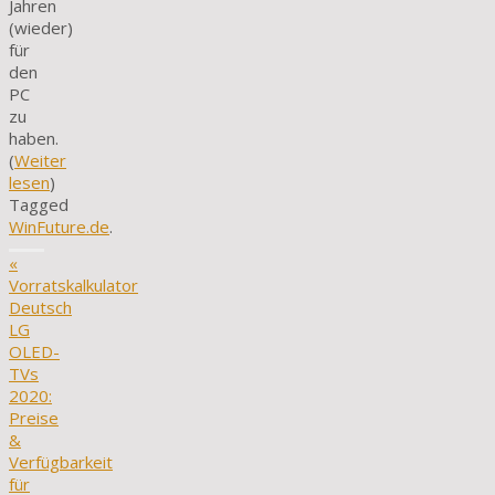
Jahren
(wieder)
für
den
PC
zu
haben.
(
Weiter
lesen
)
Tagged
WinFuture.de
.
«
Vorratskalkulator
Deutsch
LG
OLED-
TVs
2020:
Preise
&
Verfügbarkeit
für