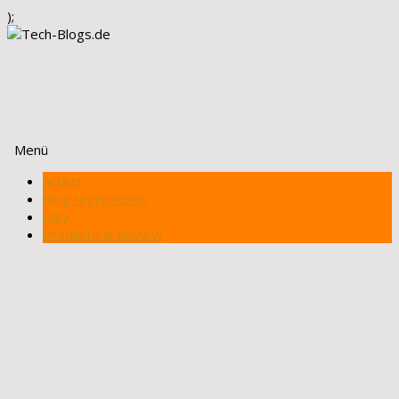
);
Menü
Zum
Artikel
Inhalt
Blog registrieren
springen
FAQ
Produkte & Review