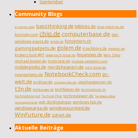
September
Community Blogs
basicthinking.de
bitbloks.de
blog.materna.de
ai-trends.blog
chip.de
computerbase.de
borncity.com
der-
fotointern.ch
windows-papst.de
dimdo.de
golem.de
gaminggadgets.de
it-techblog.de
iteratec.de
linuxnews.de
krokers look @IT
legal-tech-blog.de
Mein Office
michael-bickel.de
mobi-test.de
mobile-zeitgeist.com
nerdsheaven.de
mobilegeeks.de
netz-blog.de
NotebookCheck.com
pc-
newgadgets.de
welt.de
pcshow.de
stephanwiesner.de
simpleguides.de
t3n.de
techfieber.de
technikblog.ch
techbanger.de
techreviewer.de
technikblog.net
Technik Pirat
TenMedia Blog
wdr.de/digitalistan
windows-faq.de
testmagazine.de
windowsarea.de
windowsunited.de
WinFuture.de
zdnet.de
Aktuelle Beiträge