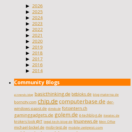
2026
2025
2024
2023
2022
2021
2020
2019
2018
2017
2016
2014
Community Blogs
basicthinking.de
bitbloks.de
blog.materna.de
ai-trends.blog
chip.de
computerbase.de
borncity.com
der-
fotointern.ch
windows-papst.de
dimdo.de
golem.de
gaminggadgets.de
it-techblog.de
iteratec.de
linuxnews.de
krokers look @IT
legal-tech-blog.de
Mein Office
michael-bickel.de
mobi-test.de
mobile-zeitgeist.com