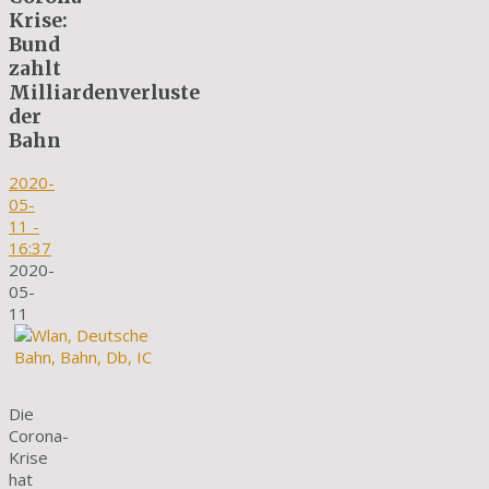
Krise:
Bund
zahlt
Milliardenverluste
der
Bahn
2020-
05-
11
-
16:37
2020-
05-
11
Die
Corona-
Krise
hat