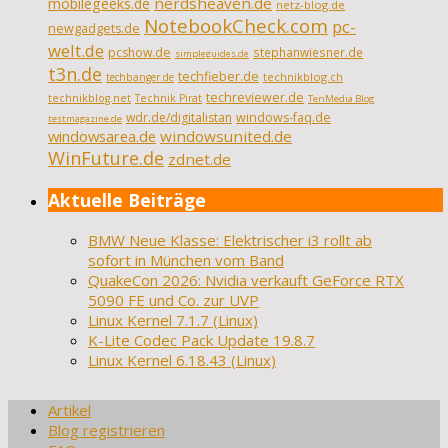
nerdsheaven.de
mobilegeeks.de
netz-blog.de
NotebookCheck.com
pc-
newgadgets.de
welt.de
pcshow.de
stephanwiesner.de
simpleguides.de
t3n.de
techfieber.de
technikblog.ch
techbanger.de
techreviewer.de
technikblog.net
Technik Pirat
TenMedia Blog
wdr.de/digitalistan
windows-faq.de
testmagazine.de
windowsarea.de
windowsunited.de
WinFuture.de
zdnet.de
Aktuelle Beiträge
BMW Neue Klasse: Elektrischer i3 rollt ab
sofort in München vom Band
QuakeCon 2026: Nvidia verkauft GeForce RTX
5090 FE und Co. zur UVP
Linux Kernel 7.1.7 (Linux)
K-Lite Codec Pack Update 19.8.7
Linux Kernel 6.18.43 (Linux)
Artikel
Blog registrieren