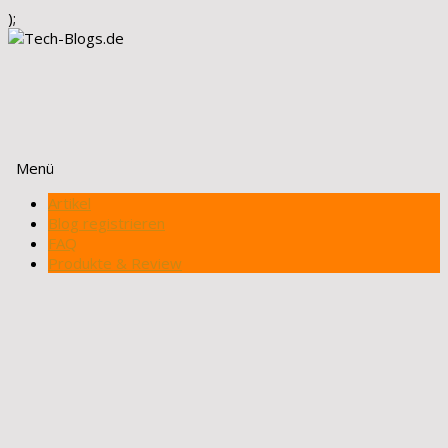
);
Menü
Zum
Artikel
Inhalt
Blog registrieren
springen
FAQ
Produkte & Review