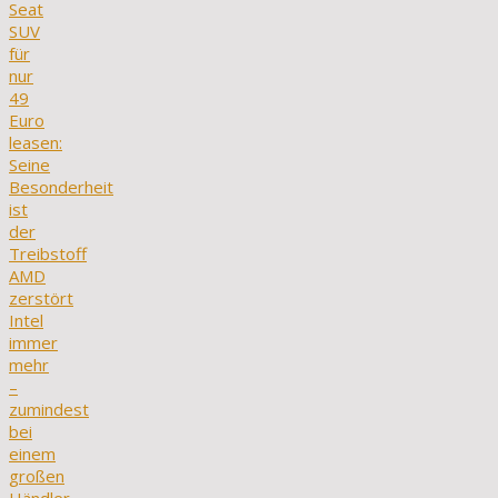
Seat
SUV
für
nur
49
Euro
leasen:
Seine
Besonderheit
ist
der
Treibstoff
AMD
zerstört
Intel
immer
mehr
–
zumindest
bei
einem
großen