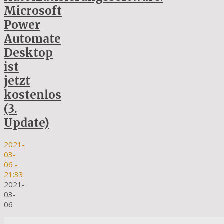
Microsoft
Power
Automate
Desktop
ist
jetzt
kostenlos
(3.
Update)
2021-
03-
06
-
21:33
2021-
03-
06