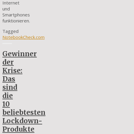
Internet
und
Smartphones
funktionieren.
Tagged
NotebookCheck.com
Gewinner
der
Krise:
Das
sind
die
10
beliebtesten
Lockdown-
Produkte