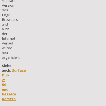
reguläre
Version
des
Edge
Browsers
und
auch
der
Internet-
Verlauf
wurde
neu
organisiert.
Siehe
auch:
Surface
Duo
2:
5G
und
bessere
Kamera