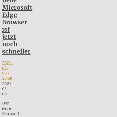
neue
Microsoft
Edge
Browser
ist
jetzt
noch
schneller
2021-
03-
06
-
20:08
2021-
03-
06
Der
neue
Microsoft