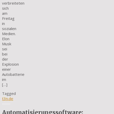
verbreiteten
sich
am
Freitag
in
sozialen
Medien.
Elon
Musk
sei
bei
der
Explosion
einer
Autobatterie
im
[…]
Tagged
t3n.de
Automatisierungssoftware: