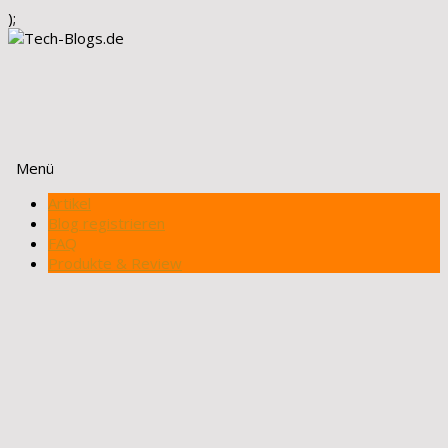
);
Menü
Zum
Artikel
Inhalt
Blog registrieren
springen
FAQ
Produkte & Review