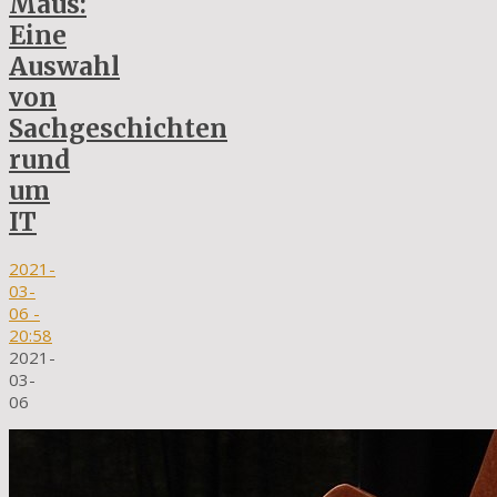
Maus:
Eine
Auswahl
von
Sachgeschichten
rund
um
IT
2021-
03-
06
-
20:58
2021-
03-
06