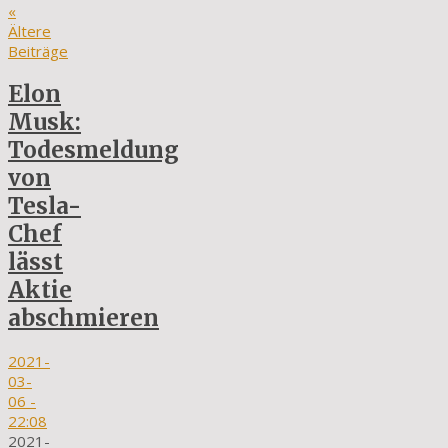
«
Ältere
Beiträge
Elon
Musk:
Todesmeldung
von
Tesla-
Chef
lässt
Aktie
abschmieren
2021-
03-
06
-
22:08
2021-