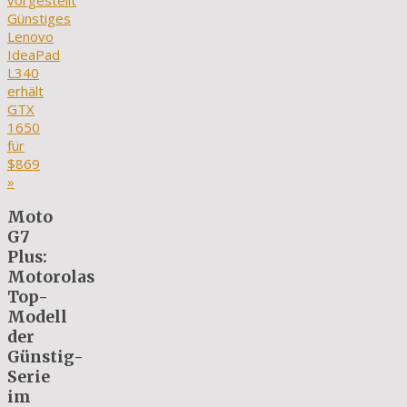
vorgestellt
Günstiges
Lenovo
IdeaPad
L340
erhält
GTX
1650
für
$869
»
Moto
G7
Plus:
Motorolas
Top-
Modell
der
Günstig-
Serie
im