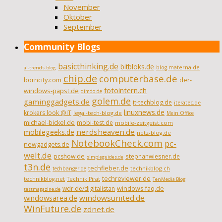
November
Oktober
September
Community Blogs
basicthinking.de
bitbloks.de
blog.materna.de
ai-trends.blog
chip.de
computerbase.de
borncity.com
der-
fotointern.ch
windows-papst.de
dimdo.de
golem.de
gaminggadgets.de
it-techblog.de
iteratec.de
linuxnews.de
krokers look @IT
legal-tech-blog.de
Mein Office
michael-bickel.de
mobi-test.de
mobile-zeitgeist.com
nerdsheaven.de
mobilegeeks.de
netz-blog.de
NotebookCheck.com
pc-
newgadgets.de
welt.de
pcshow.de
stephanwiesner.de
simpleguides.de
t3n.de
techfieber.de
technikblog.ch
techbanger.de
techreviewer.de
technikblog.net
Technik Pirat
TenMedia Blog
wdr.de/digitalistan
windows-faq.de
testmagazine.de
windowsarea.de
windowsunited.de
WinFuture.de
zdnet.de