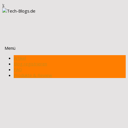
);
Menü
Zum
Artikel
Inhalt
Blog registrieren
springen
FAQ
Produkte & Review