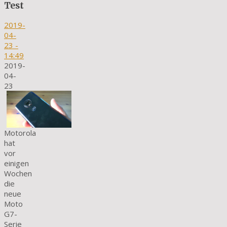
Test
2019-
04-
23
-
14:49
2019-
04-
23
Motorola
hat
vor
einigen
Wochen
die
neue
Moto
G7-
Serie