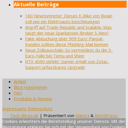
Aktuelle Beiträge
180 Newtonmeter: Dieses E-Bike von Rivian
soll wie ein Elektroauto beschleunigen
Angriff auf Trade Republic und Scalable: Was
taugt der neue Sparkassen-Broker S-Neo?
Fake-Abbuchung über 909 Euro: Paypal-
Kunden sollten diese Phishing-Mail kennen
Neue Zollpauschale: So vermeidest du die 3-
Euro-Falle bei Temu und Shein
RTX 4090 defekt: Gamer erhält von Zotac-
Support unfassbares Upgrade
Artikel
Blog registrieren
FAQ
Produkte & Review
Impressum/ Datenschutz
Tech-Blogs.de
| Präsentiert von
Mantra
&
WordPress.
Cookies erleichtern die Bereitstellung unserer Dienste. Mit der
Bestätigung erklären Sie sich mit der Verwendung von Cookies