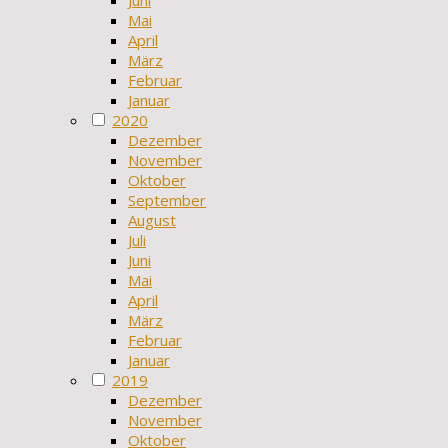
Mai
April
März
Februar
Januar
2020
Dezember
November
Oktober
September
August
Juli
Juni
Mai
April
März
Februar
Januar
2019
Dezember
November
Oktober