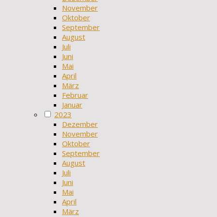
November
Oktober
September
August
Juli
Juni
Mai
April
März
Februar
Januar
2023
Dezember
November
Oktober
September
August
Juli
Juni
Mai
April
März