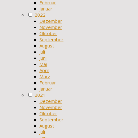
Februar
Januar
2022
Dezember
November
Oktober
September
August
Juli
Juni
Mai
April
März
Februar
Januar
2021
Dezember
November
Oktober
September
August
Juli
Juni