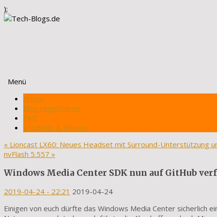
);
Menü
Zum
Artikel
Inhalt
Blog registrieren
springen
FAQ
Produkte & Review
«
Lioncast LX60: Neues Headset mit Surround-Unterstützung 
nvFlash 5.557
»
Windows Media Center SDK nun auf GitHub ver
2019-04-24
- 22:21
2019-04-24
Einigen von euch dürfte das Windows Media Center sicherlich ei