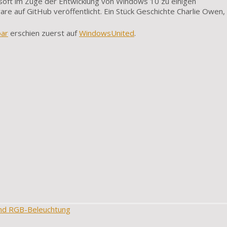
soft im Zuge der Entwicklung von Windows 10 zu einigen
 auf GitHub veröffentlicht. Ein Stück Geschichte Charlie Owen, 
bar
erschien zuerst auf
WindowsUnited
.
und RGB-Beleuchtung