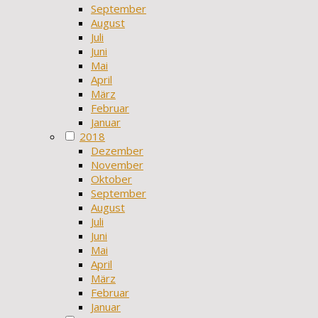
September
August
Juli
Juni
Mai
April
März
Februar
Januar
2018
Dezember
November
Oktober
September
August
Juli
Juni
Mai
April
März
Februar
Januar