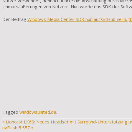
Nutzer verwendet, dennoch führte die Abschaffung durch Micro
Unmutsäußerungen von Nutzern. Nun wurde das SDK der Software
Der Beitrag
Windows Media Center SDK nun auf GitHub verfüg
Tagged
windowsunited.de
.
«
Lioncast LX60: Neues Headset mit Surround-Unterstützung 
nvFlash 5.557
»