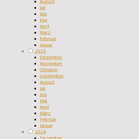
August
Juli
Juni
Mai
April
März
Februar
Januar
2025
Dezember
November
Oktober
September
August
Juli
Juni
Mai
April
März
Februar
Januar
2024
Dezember