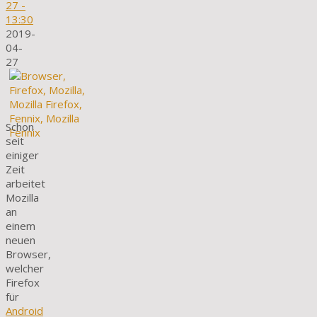
27
-
13:30
2019-
04-
27
Schon
seit
einiger
Zeit
arbeitet
Mozilla
an
einem
neuen
Browser,
welcher
Firefox
für
Android