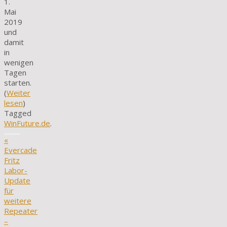
1.
Mai
2019
und
damit
in
wenigen
Tagen
starten.
(
Weiter
lesen
)
Tagged
WinFuture.de
.
«
Evercade
Fritz
Labor-
Update
für
weitere
Repeater
–