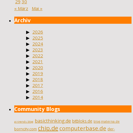
29
30
« März
Mai »
Archiv
2026
2025
2024
2023
2022
2021
2020
2019
2018
2017
2016
2014
Community Blogs
basicthinking.de
bitbloks.de
blog.materna.de
ai-trends.blog
chip.de
computerbase.de
borncity.com
der-