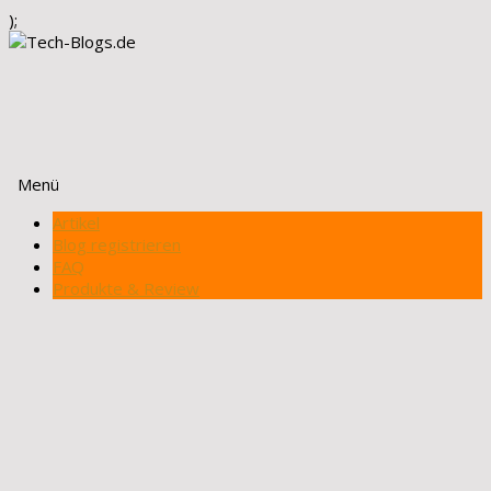
);
Menü
Zum
Artikel
Inhalt
Blog registrieren
springen
FAQ
Produkte & Review