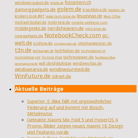
fotointern.ch
windows-papst.de
dimdo.de
golem.de
gaminggadgets.de
it-techblog.de
iteratec.de
linuxnews.de
krokers look @IT
legal-tech-blog.de
Mein Office
michael-bickel.de
mobi-test.de
mobile-zeitgeist.com
nerdsheaven.de
mobilegeeks.de
netz-blog.de
NotebookCheck.com
pc-
newgadgets.de
welt.de
pcshow.de
stephanwiesner.de
simpleguides.de
t3n.de
techfieber.de
technikblog.ch
techbanger.de
techreviewer.de
technikblog.net
Technik Pirat
TenMedia Blog
wdr.de/digitalistan
windows-faq.de
testmagazine.de
windowsarea.de
windowsunited.de
WinFuture.de
zdnet.de
Aktuelle Beiträge
Superior: E-Bike fällt mit ungewöhnlicher
Federung auf und kommt mit Bosch-
Mittelmotor
Geleakte Xiaomi Mix Fold 5 und HyperOS 4
Promo-Bilder zeigen neues Xiaomi 18 Design
und Features vorab
Erstes Fullsize-Foldable von Motorola im