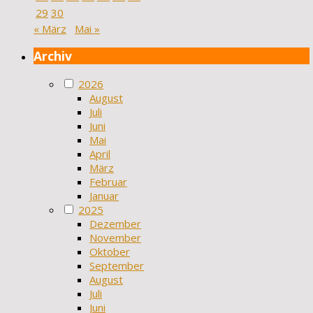
29
30
« März
Mai »
Archiv
2026
August
Juli
Juni
Mai
April
März
Februar
Januar
2025
Dezember
November
Oktober
September
August
Juli
Juni