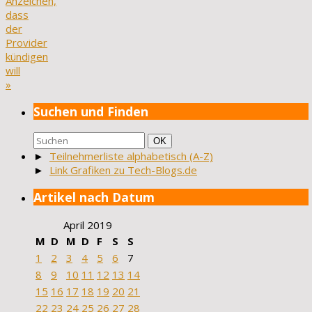
Anzeichen,
dass
der
Provider
kündigen
will
»
Suchen und Finden
Suchen
Suchen
OK
nach:
►
Teilnehmerliste alphabetisch (A-Z)
►
Link Grafiken zu Tech-Blogs.de
Artikel nach Datum
April 2019
M
D
M
D
F
S
S
1
2
3
4
5
6
7
8
9
10
11
12
13
14
15
16
17
18
19
20
21
22
23
24
25
26
27
28