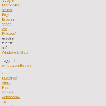
Google
Microsofts
neuen
Edge
Browser
schon
vor
Release?
erschien
zuerst
auf
WindowsUnited
.
Tagged
windowsunited.de
.
«
Buchtipp:
Anna
Halm
Schudel
«Blossom»
10