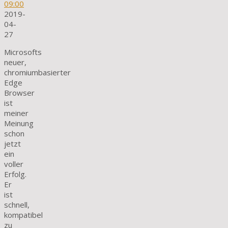
09:00
2019-
04-
27
Microsofts
neuer,
chromiumbasierter
Edge
Browser
ist
meiner
Meinung
schon
jetzt
ein
voller
Erfolg.
Er
ist
schnell,
kompatibel
zu