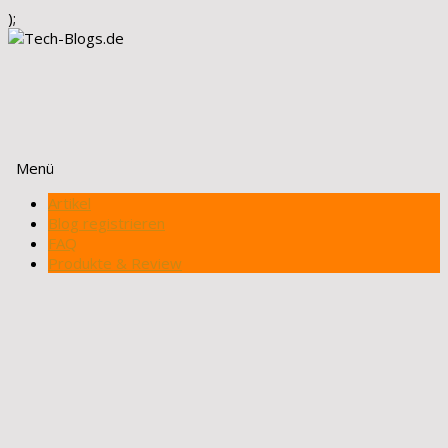
);
Menü
Zum
Artikel
Inhalt
Blog registrieren
springen
FAQ
Produkte & Review