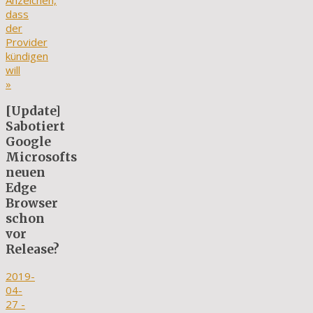
Anzeichen,
dass
der
Provider
kündigen
will
»
[Update]
Sabotiert
Google
Microsofts
neuen
Edge
Browser
schon
vor
Release?
2019-
04-
27
-