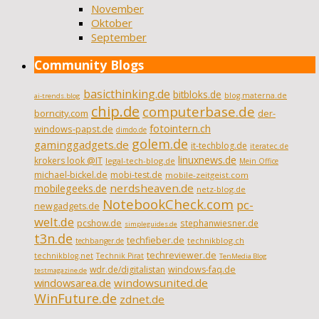
November
Oktober
September
Community Blogs
basicthinking.de
bitbloks.de
blog.materna.de
ai-trends.blog
chip.de
computerbase.de
borncity.com
der-
fotointern.ch
windows-papst.de
dimdo.de
golem.de
gaminggadgets.de
it-techblog.de
iteratec.de
linuxnews.de
krokers look @IT
legal-tech-blog.de
Mein Office
michael-bickel.de
mobi-test.de
mobile-zeitgeist.com
nerdsheaven.de
mobilegeeks.de
netz-blog.de
NotebookCheck.com
pc-
newgadgets.de
welt.de
pcshow.de
stephanwiesner.de
simpleguides.de
t3n.de
techfieber.de
technikblog.ch
techbanger.de
techreviewer.de
technikblog.net
Technik Pirat
TenMedia Blog
wdr.de/digitalistan
windows-faq.de
testmagazine.de
windowsarea.de
windowsunited.de
WinFuture.de
zdnet.de