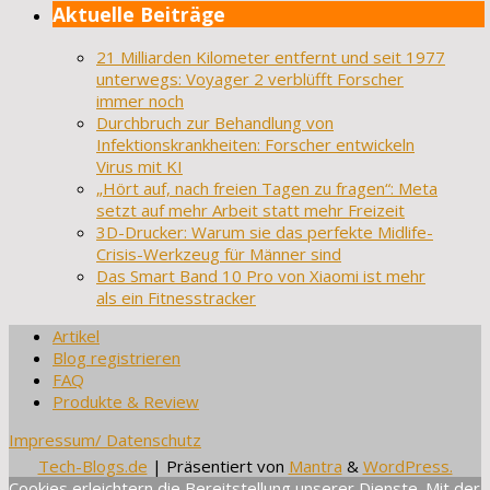
Aktuelle Beiträge
21 Milliarden Kilometer entfernt und seit 1977
unterwegs: Voyager 2 verblüfft Forscher
immer noch
Durchbruch zur Behandlung von
Infektionskrankheiten: Forscher entwickeln
Virus mit KI
„Hört auf, nach freien Tagen zu fragen“: Meta
setzt auf mehr Arbeit statt mehr Freizeit
3D-Drucker: Warum sie das perfekte Midlife-
Crisis-Werkzeug für Männer sind
Das Smart Band 10 Pro von Xiaomi ist mehr
als ein Fitnesstracker
Artikel
Blog registrieren
FAQ
Produkte & Review
Impressum/ Datenschutz
Tech-Blogs.de
| Präsentiert von
Mantra
&
WordPress.
Cookies erleichtern die Bereitstellung unserer Dienste. Mit der