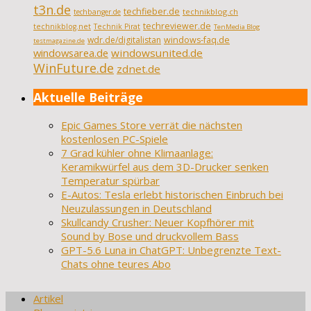
t3n.de
techfieber.de
technikblog.ch
techbanger.de
techreviewer.de
technikblog.net
Technik Pirat
TenMedia Blog
wdr.de/digitalistan
windows-faq.de
testmagazine.de
windowsarea.de
windowsunited.de
WinFuture.de
zdnet.de
Aktuelle Beiträge
Epic Games Store verrät die nächsten
kostenlosen PC-Spiele
7 Grad kühler ohne Klimaanlage:
Keramikwürfel aus dem 3D-Drucker senken
Temperatur spürbar
E-Autos: Tesla erlebt historischen Einbruch bei
Neuzulassungen in Deutschland
Skullcandy Crusher: Neuer Kopfhörer mit
Sound by Bose und druckvollem Bass
GPT-5.6 Luna in ChatGPT: Unbegrenzte Text-
Chats ohne teures Abo
Artikel