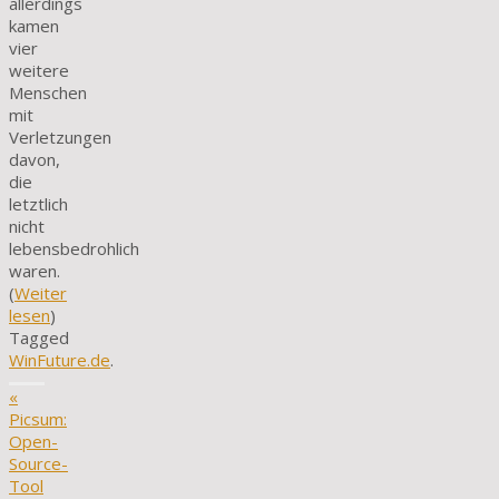
allerdings
kamen
vier
weitere
Menschen
mit
Verletzungen
davon,
die
letztlich
nicht
lebensbedrohlich
waren.
(
Weiter
lesen
)
Tagged
WinFuture.de
.
«
Picsum:
Open-
Source-
Tool