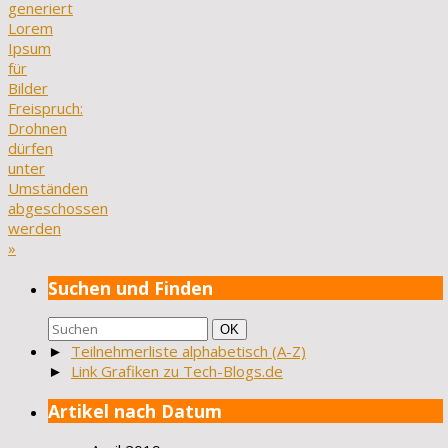
generiert
Lorem
Ipsum
für
Bilder
Freispruch:
Drohnen
dürfen
unter
Umständen
abgeschossen
werden
»
Suchen und Finden
Suchen
Suchen
OK
nach:
►
Teilnehmerliste alphabetisch (A-Z)
►
Link Grafiken zu Tech-Blogs.de
Artikel nach Datum