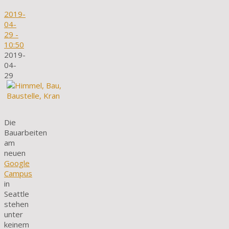
2019-
04-
29
-
10:50
2019-
04-
29
Die
Bauarbeiten
am
neuen
Google
Campus
in
Seattle
stehen
unter
keinem