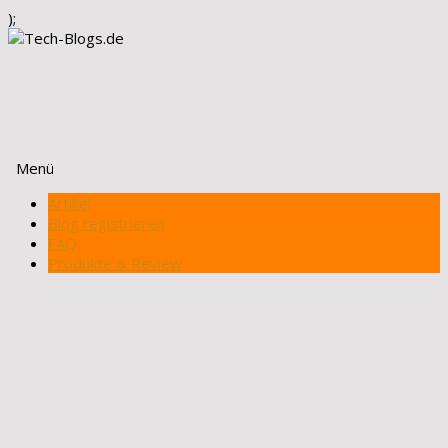
);
Menü
Zum
Artikel
Inhalt
Blog registrieren
springen
FAQ
Produkte & Review