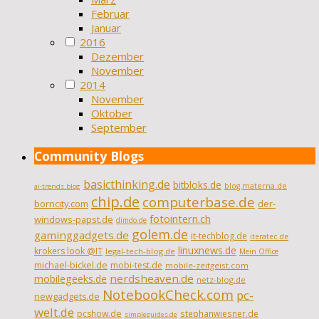
Februar
Januar
2016
Dezember
November
2014
November
Oktober
September
Community Blogs
basicthinking.de
bitbloks.de
blog.materna.de
ai-trends.blog
chip.de
computerbase.de
borncity.com
der-
fotointern.ch
windows-papst.de
dimdo.de
golem.de
gaminggadgets.de
it-techblog.de
iteratec.de
linuxnews.de
krokers look @IT
legal-tech-blog.de
Mein Office
michael-bickel.de
mobi-test.de
mobile-zeitgeist.com
nerdsheaven.de
mobilegeeks.de
netz-blog.de
NotebookCheck.com
pc-
newgadgets.de
welt.de
pcshow.de
stephanwiesner.de
simpleguides.de