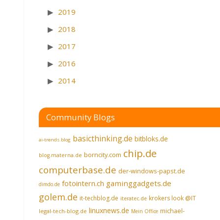
2019
2018
2017
2016
2014
Community Blogs
basicthinking.de
bitbloks.de
ai-trends.blog
chip.de
borncity.com
blog.materna.de
computerbase.de
der-windows-papst.de
fotointern.ch
gaminggadgets.de
dimdo.de
golem.de
it-techblog.de
krokers look @IT
iteratec.de
linuxnews.de
michael-
legal-tech-blog.de
Mein Office