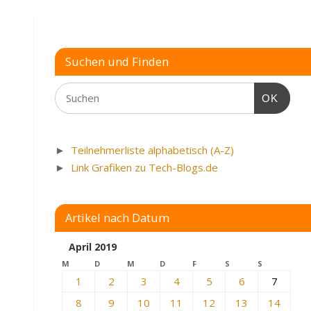
Suchen und Finden
OK
►
Teilnehmerliste alphabetisch (A-Z)
►
Link Grafiken zu Tech-Blogs.de
Artikel nach Datum
April 2019
M
D
M
D
F
S
S
1
2
3
4
5
6
7
8
9
10
11
12
13
14