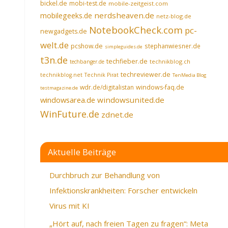
bickel.de
mobi-test.de
mobile-zeitgeist.com
nerdsheaven.de
mobilegeeks.de
netz-blog.de
NotebookCheck.com
pc-
newgadgets.de
welt.de
pcshow.de
stephanwiesner.de
simpleguides.de
t3n.de
techfieber.de
technikblog.ch
techbanger.de
techreviewer.de
technikblog.net
Technik Pirat
TenMedia Blog
wdr.de/digitalistan
windows-faq.de
testmagazine.de
windowsarea.de
windowsunited.de
WinFuture.de
zdnet.de
Aktuelle Beiträge
Durchbruch zur Behandlung von
Infektionskrankheiten: Forscher entwickeln
Virus mit KI
„Hört auf, nach freien Tagen zu fragen“: Meta