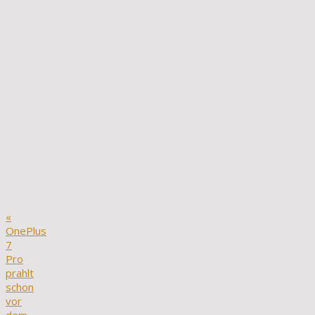
«
OnePlus
7
Pro
prahlt
schon
vor