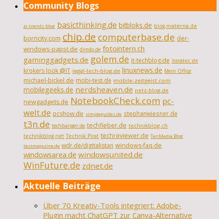
Community Blogs
basicthinking.de
bitbloks.de
blog.materna.de
ai-trends.blog
chip.de
computerbase.de
borncity.com
der-
fotointern.ch
windows-papst.de
dimdo.de
golem.de
gaminggadgets.de
it-techblog.de
iteratec.de
linuxnews.de
krokers look @IT
legal-tech-blog.de
Mein Office
michael-bickel.de
mobi-test.de
mobile-zeitgeist.com
nerdsheaven.de
mobilegeeks.de
netz-blog.de
NotebookCheck.com
pc-
newgadgets.de
welt.de
pcshow.de
stephanwiesner.de
simpleguides.de
t3n.de
techfieber.de
technikblog.ch
techbanger.de
techreviewer.de
technikblog.net
Technik Pirat
TenMedia Blog
wdr.de/digitalistan
windows-faq.de
testmagazine.de
windowsarea.de
windowsunited.de
WinFuture.de
zdnet.de
Aktuelle Beiträge
Über 70 Kreativ-Tools integriert: Adobe-
Plugin macht ChatGPT zur Canva-Alternative