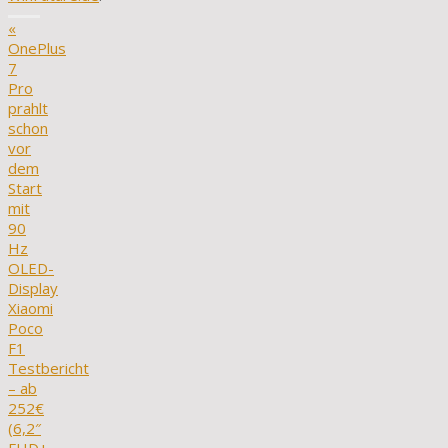
«
OnePlus
7
Pro
prahlt
schon
vor
dem
Start
mit
90
Hz
OLED-
Display
Xiaomi
Poco
F1
Testbericht
– ab
252€
(6,2″