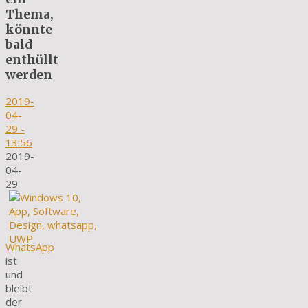
Thema,
könnte
bald
enthüllt
werden
2019-
04-
29
-
13:56
2019-
04-
29
WhatsApp
ist
und
bleibt
der