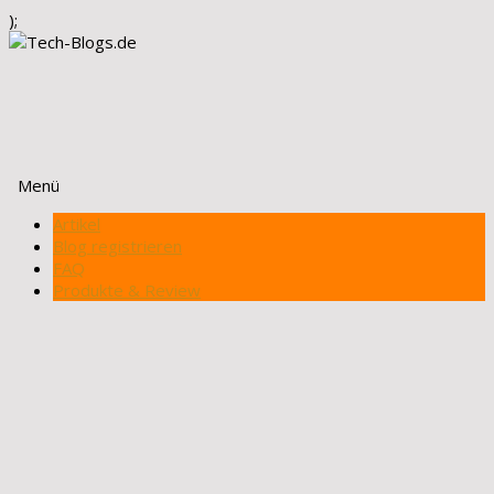
);
Menü
Zum
Artikel
Inhalt
Blog registrieren
springen
FAQ
Produkte & Review