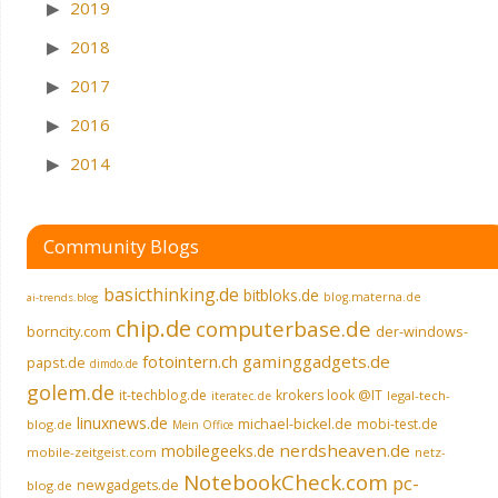
2019
2018
2017
2016
2014
Community Blogs
basicthinking.de
bitbloks.de
blog.materna.de
ai-trends.blog
chip.de
computerbase.de
borncity.com
der-windows-
fotointern.ch
gaminggadgets.de
papst.de
dimdo.de
golem.de
it-techblog.de
krokers look @IT
legal-tech-
iteratec.de
linuxnews.de
michael-bickel.de
mobi-test.de
blog.de
Mein Office
nerdsheaven.de
mobilegeeks.de
mobile-zeitgeist.com
netz-
NotebookCheck.com
pc-
newgadgets.de
blog.de