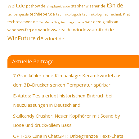
t3n.de
welt.de
pcshow.de
stephanwiesner.de
simpleguides.de
techfieber.de
technikblog.ch
techbanger.de
technikblog.net
Technik Pirat
techreviewer.de
wdr.de/digitalistan
TenMedia Blog
testmagazine.de
windowsarea.de
windowsunited.de
windows-faq.de
WinFuture.de
zdnet.de
Aktuelle Beiträge
7 Grad kühler ohne Klimaanlage: Keramikwürfel aus
dem 3D-Drucker senken Temperatur spürbar
E-Autos: Tesla erlebt historischen Einbruch bei
Neuzulassungen in Deutschland
Skullcandy Crusher: Neuer Kopfhörer mit Sound by
Bose und druckvollem Bass
GPT-5.6 Luna in ChatGPT: Unbegrenzte Text-Chats