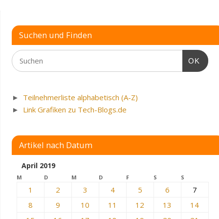
Suchen und Finden
OK
►
Teilnehmerliste alphabetisch (A-Z)
►
Link Grafiken zu Tech-Blogs.de
Artikel nach Datum
April 2019
M
D
M
D
F
S
S
1
2
3
4
5
6
7
8
9
10
11
12
13
14