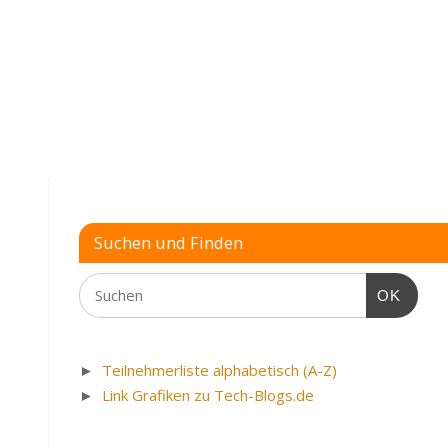
Ecken
aber
rund
magere
CPU
»
Suchen und Finden
OK
►
Teilnehmerliste alphabetisch (A-Z)
►
Link Grafiken zu Tech-Blogs.de