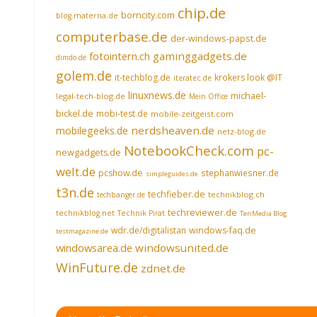
chip.de
borncity.com
blog.materna.de
computerbase.de
der-windows-papst.de
fotointern.ch
gaminggadgets.de
dimdo.de
golem.de
it-techblog.de
krokers look @IT
iteratec.de
linuxnews.de
michael-
legal-tech-blog.de
Mein Office
bickel.de
mobi-test.de
mobile-zeitgeist.com
nerdsheaven.de
mobilegeeks.de
netz-blog.de
NotebookCheck.com
pc-
newgadgets.de
welt.de
pcshow.de
stephanwiesner.de
simpleguides.de
t3n.de
techfieber.de
technikblog.ch
techbanger.de
techreviewer.de
technikblog.net
Technik Pirat
TenMedia Blog
wdr.de/digitalistan
windows-faq.de
testmagazine.de
windowsarea.de
windowsunited.de
WinFuture.de
zdnet.de