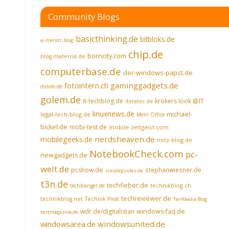
Community Blogs
basicthinking.de
bitbloks.de
ai-trends.blog
chip.de
borncity.com
blog.materna.de
computerbase.de
der-windows-papst.de
fotointern.ch
gaminggadgets.de
dimdo.de
golem.de
it-techblog.de
krokers look @IT
iteratec.de
linuxnews.de
michael-
legal-tech-blog.de
Mein Office
bickel.de
mobi-test.de
mobile-zeitgeist.com
nerdsheaven.de
mobilegeeks.de
netz-blog.de
NotebookCheck.com
pc-
newgadgets.de
welt.de
pcshow.de
stephanwiesner.de
simpleguides.de
t3n.de
techfieber.de
technikblog.ch
techbanger.de
techreviewer.de
technikblog.net
Technik Pirat
TenMedia Blog
wdr.de/digitalistan
windows-faq.de
testmagazine.de
windowsarea.de
windowsunited.de