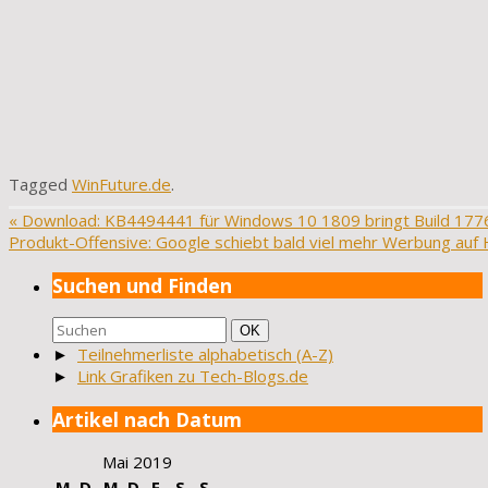
Tagged
WinFuture.de
.
«
Download: KB4494441 für Windows 10 1809 bringt Build 177
Produkt-Offensive: Google schiebt bald viel mehr Werbung au
Suchen und Finden
Suchen
Suchen
OK
nach:
►
Teilnehmerliste alphabetisch (A-Z)
►
Link Grafiken zu Tech-Blogs.de
Artikel nach Datum
Mai 2019
M
D
M
D
F
S
S