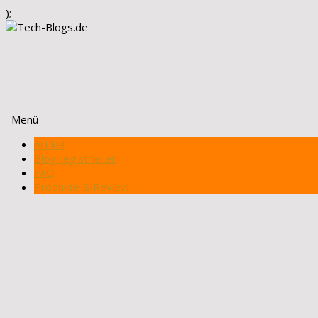
);
Menü
Zum
Artikel
Inhalt
Blog registrieren
springen
FAQ
Produkte & Review