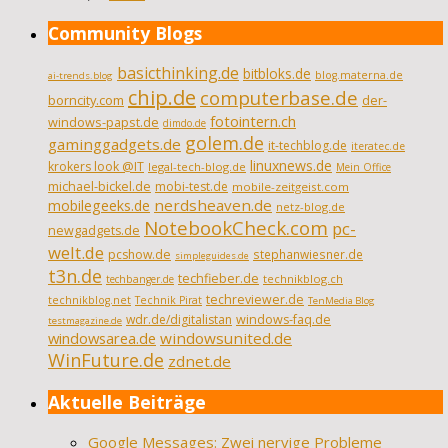
Community Blogs
basicthinking.de
bitbloks.de
blog.materna.de
ai-trends.blog
chip.de
computerbase.de
borncity.com
der-
fotointern.ch
windows-papst.de
dimdo.de
golem.de
gaminggadgets.de
it-techblog.de
iteratec.de
linuxnews.de
krokers look @IT
legal-tech-blog.de
Mein Office
michael-bickel.de
mobi-test.de
mobile-zeitgeist.com
nerdsheaven.de
mobilegeeks.de
netz-blog.de
NotebookCheck.com
pc-
newgadgets.de
welt.de
pcshow.de
stephanwiesner.de
simpleguides.de
t3n.de
techfieber.de
technikblog.ch
techbanger.de
techreviewer.de
technikblog.net
Technik Pirat
TenMedia Blog
wdr.de/digitalistan
windows-faq.de
testmagazine.de
windowsarea.de
windowsunited.de
WinFuture.de
zdnet.de
Aktuelle Beiträge
Google Messages: Zwei nervige Probleme