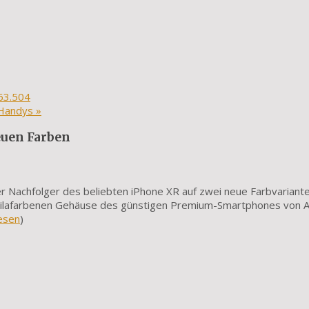
63.504
f Handys
»
euen Farben
 Nachfolger des beliebten iPhone XR auf zwei neue Farbvariant
nd lilafarbenen Gehäuse des günstigen Premium-Smartphones von 
esen
)