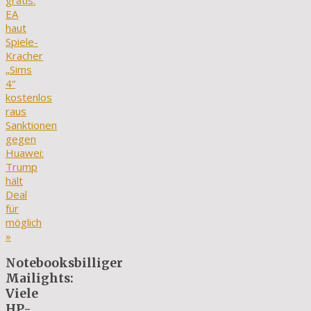
gratis:
EA
haut
Spiele-
Kracher
„Sims
4“
kostenlos
raus
Sanktionen
gegen
Huawei:
Trump
hält
Deal
für
möglich
»
Notebooksbilliger
Mailights:
Viele
HP-