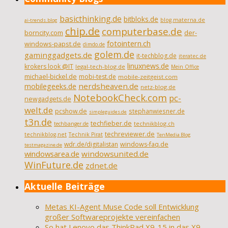
basicthinking.de
bitbloks.de
blog.materna.de
ai-trends.blog
chip.de
computerbase.de
borncity.com
der-
fotointern.ch
windows-papst.de
dimdo.de
golem.de
gaminggadgets.de
it-techblog.de
iteratec.de
linuxnews.de
krokers look @IT
legal-tech-blog.de
Mein Office
michael-bickel.de
mobi-test.de
mobile-zeitgeist.com
nerdsheaven.de
mobilegeeks.de
netz-blog.de
NotebookCheck.com
pc-
newgadgets.de
welt.de
pcshow.de
stephanwiesner.de
simpleguides.de
t3n.de
techfieber.de
technikblog.ch
techbanger.de
techreviewer.de
technikblog.net
Technik Pirat
TenMedia Blog
wdr.de/digitalistan
windows-faq.de
testmagazine.de
windowsarea.de
windowsunited.de
WinFuture.de
zdnet.de
Aktuelle Beiträge
Metas KI-Agent Muse Code soll Entwicklung
großer Softwareprojekte vereinfachen
So hat Lenovo das ThinkPad X9-15 in das X9-