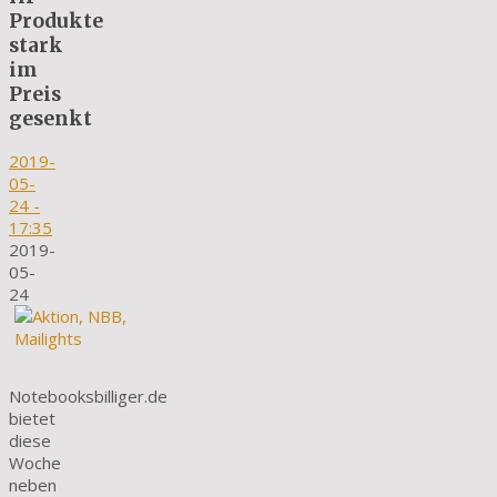
Produkte
stark
im
Preis
gesenkt
2019-
05-
24
-
17:35
2019-
05-
24
Notebooksbilliger.de
bietet
diese
Woche
neben