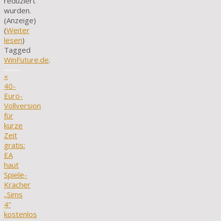
reduziert
wurden.
(Anzeige)
(
Weiter
lesen
)
Tagged
WinFuture.de
.
«
40-
Euro-
Vollversion
für
kurze
Zeit
gratis:
EA
haut
Spiele-
Kracher
„Sims
4“
kostenlos