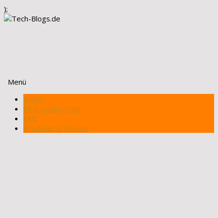
);
Menü
Zum
Artikel
Inhalt
Blog registrieren
springen
FAQ
Produkte & Review