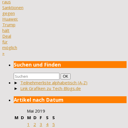
raus
Sanktionen
gegen
Huawei:
Trump
hält
Deal
für
möglich
»
Suchen und Finden
Suchen
Suchen
OK
nach:
►
Teilnehmerliste alphabetisch (A-Z)
►
Link Grafiken zu Tech-Blogs.de
Artikel nach Datum
Mai 2019
M
D
M
D
F
S
S
1
2
3
4
5