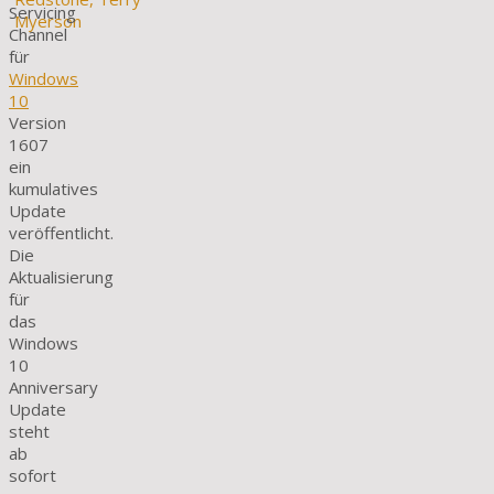
Servicing
Channel
für
Windows
10
Version
1607
ein
kumulatives
Update
veröffentlicht.
Die
Aktualisierung
für
das
Windows
10
Anniversary
Update
steht
ab
sofort