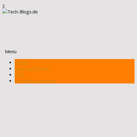
);
Menü
Zum
Artikel
Inhalt
Blog registrieren
springen
FAQ
Produkte & Review