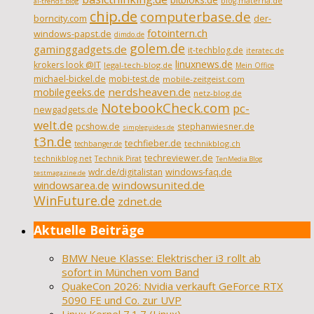
blog.materna.de
ai-trends.blog
chip.de
computerbase.de
borncity.com
der-
fotointern.ch
windows-papst.de
dimdo.de
golem.de
gaminggadgets.de
it-techblog.de
iteratec.de
linuxnews.de
krokers look @IT
legal-tech-blog.de
Mein Office
michael-bickel.de
mobi-test.de
mobile-zeitgeist.com
nerdsheaven.de
mobilegeeks.de
netz-blog.de
NotebookCheck.com
pc-
newgadgets.de
welt.de
pcshow.de
stephanwiesner.de
simpleguides.de
t3n.de
techfieber.de
technikblog.ch
techbanger.de
techreviewer.de
technikblog.net
Technik Pirat
TenMedia Blog
wdr.de/digitalistan
windows-faq.de
testmagazine.de
windowsarea.de
windowsunited.de
WinFuture.de
zdnet.de
Aktuelle Beiträge
BMW Neue Klasse: Elektrischer i3 rollt ab
sofort in München vom Band
QuakeCon 2026: Nvidia verkauft GeForce RTX
5090 FE und Co. zur UVP
Linux Kernel 7.1.7 (Linux)