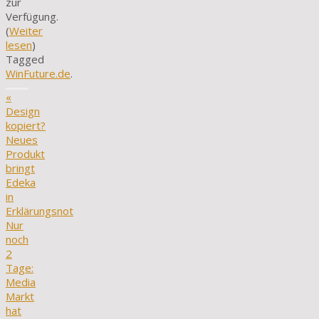
zur
Verfügung.
(
Weiter
lesen
)
Tagged
WinFuture.de
.
«
Design
kopiert?
Neues
Produkt
bringt
Edeka
in
Erklärungsnot
Nur
noch
2
Tage:
Media
Markt
hat