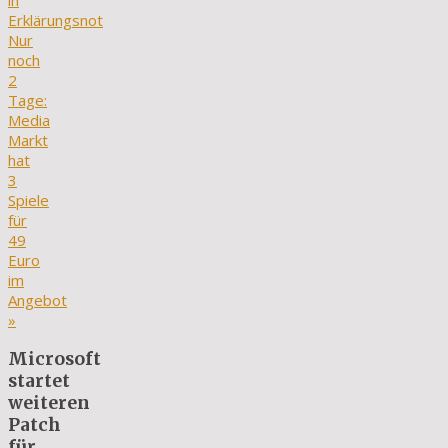
in
Erklärungsnot
Nur
noch
2
Tage:
Media
Markt
hat
3
Spiele
für
49
Euro
im
Angebot
»
Microsoft
startet
weiteren
Patch
für