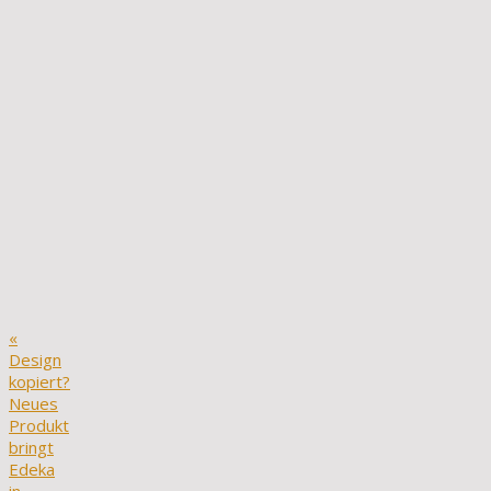
«
Design
kopiert?
Neues
Produkt
bringt
Edeka