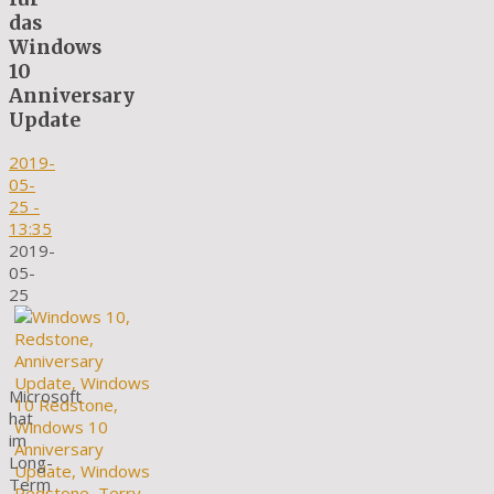
das
Windows
10
Anniversary
Update
2019-
05-
25
-
13:35
2019-
05-
25
Microsoft
hat
im
Long-
Term