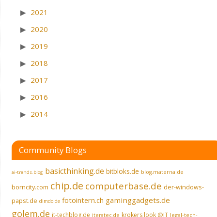
2021
2020
2019
2018
2017
2016
2014
Community Blogs
basicthinking.de
bitbloks.de
blog.materna.de
ai-trends.blog
chip.de
computerbase.de
borncity.com
der-windows-
fotointern.ch
gaminggadgets.de
papst.de
dimdo.de
golem.de
it-techblog.de
krokers look @IT
legal-tech-
iteratec.de