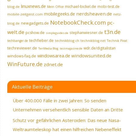
linuxnews.de
michael-bickel.de
mobi-test.de
blog.de
Mein Office
nerdsheaven.de
mobilegeeks.de
mobile-zeitgeist.com
netz-
NotebookCheck.com
pc-
newgadgets.de
blog.de
t3n.de
welt.de
pcshow.de
stephanwiesner.de
simpleguides.de
techfieber.de
technikblog.ch
techbanger.de
technikblog.net
Technik Pirat
techreviewer.de
wdr.de/digitalistan
TenMedia Blog
testmagazine.de
windowsarea.de
windowsunited.de
windows-faq.de
WinFuture.de
zdnet.de
Aktuelle Beiträge
Über 400.000 Fälle in zwei Jahren: So senden
Unternehmen versehentlich sensible Daten an Dritte
Schutz vor gefährlichen Asteroiden: Das neue Nasa-
Weltraumteleskop hat einen hilfreichen Nebeneffekt