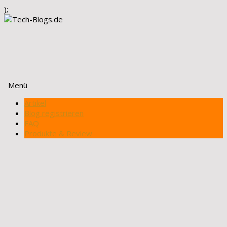
);
Menü
Zum
Artikel
Inhalt
Blog registrieren
springen
FAQ
Produkte & Review