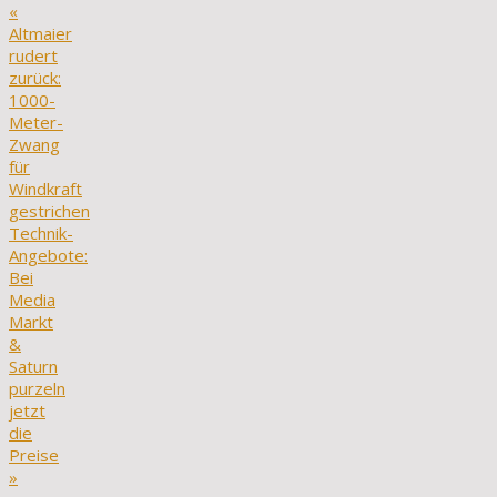
«
Altmaier
rudert
zurück:
1000-
Meter-
Zwang
für
Windkraft
gestrichen
Technik-
Angebote:
Bei
Media
Markt
&
Saturn
purzeln
jetzt
die
Preise
»