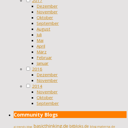
2017
Dezember
November
Oktober
September
August
Juli
Mai
April
März
Februar
Januar
2016
Dezember
November
2014
November
Oktober
September
Community Blogs
basicthinking.de
bitbloks.de
blog.materna.de
ai-trends.blog