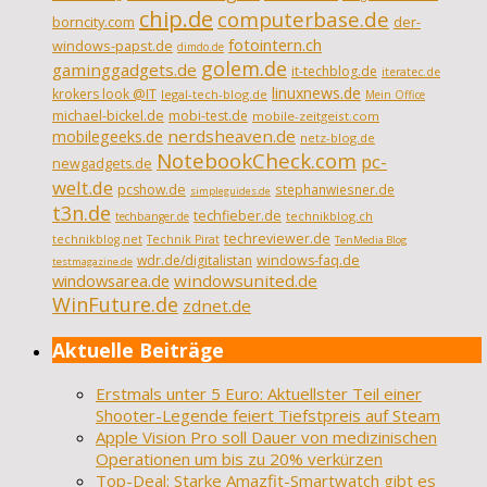
chip.de
computerbase.de
borncity.com
der-
fotointern.ch
windows-papst.de
dimdo.de
golem.de
gaminggadgets.de
it-techblog.de
iteratec.de
linuxnews.de
krokers look @IT
legal-tech-blog.de
Mein Office
michael-bickel.de
mobi-test.de
mobile-zeitgeist.com
nerdsheaven.de
mobilegeeks.de
netz-blog.de
NotebookCheck.com
pc-
newgadgets.de
welt.de
pcshow.de
stephanwiesner.de
simpleguides.de
t3n.de
techfieber.de
technikblog.ch
techbanger.de
techreviewer.de
technikblog.net
Technik Pirat
TenMedia Blog
wdr.de/digitalistan
windows-faq.de
testmagazine.de
windowsarea.de
windowsunited.de
WinFuture.de
zdnet.de
Aktuelle Beiträge
Erstmals unter 5 Euro: Aktuellster Teil einer
Shooter-Legende feiert Tiefstpreis auf Steam
Apple Vision Pro soll Dauer von medizinischen
Operationen um bis zu 20% verkürzen
Top-Deal: Starke Amazfit-Smartwatch gibt es