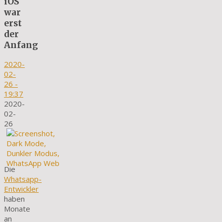
iOS
war
erst
der
Anfang
2020-
02-
26
-
19:37
2020-
02-
26
Die
Whatsapp-
Entwickler
haben
Monate
an