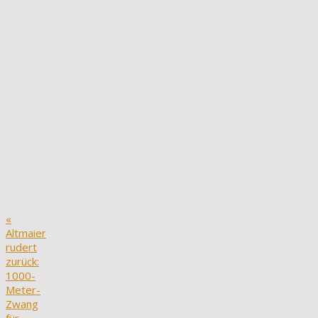
«
Altmaier
rudert
zurück:
1000-
Meter-
Zwang