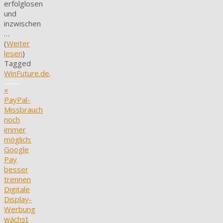
erfolglosen
und
inzwischen
…
(
Weiter
lesen
)
Tagged
WinFuture.de
.
«
PayPal-
Missbrauch
noch
immer
möglich:
Google
Pay
besser
trennen
Digitale
Display-
Werbung
wächst