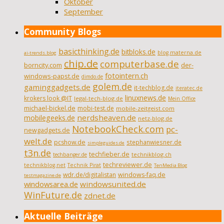
Oktober
September
Community Blogs
basicthinking.de
bitbloks.de
blog.materna.de
ai-trends.blog
chip.de
computerbase.de
borncity.com
der-
fotointern.ch
windows-papst.de
dimdo.de
golem.de
gaminggadgets.de
it-techblog.de
iteratec.de
linuxnews.de
krokers look @IT
legal-tech-blog.de
Mein Office
michael-bickel.de
mobi-test.de
mobile-zeitgeist.com
nerdsheaven.de
mobilegeeks.de
netz-blog.de
NotebookCheck.com
pc-
newgadgets.de
welt.de
pcshow.de
stephanwiesner.de
simpleguides.de
t3n.de
techfieber.de
technikblog.ch
techbanger.de
techreviewer.de
technikblog.net
Technik Pirat
TenMedia Blog
wdr.de/digitalistan
windows-faq.de
testmagazine.de
windowsarea.de
windowsunited.de
WinFuture.de
zdnet.de
Aktuelle Beiträge