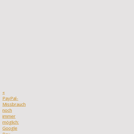
«
PayPal-
Missbrauch
noch
immer
möglich:
Google