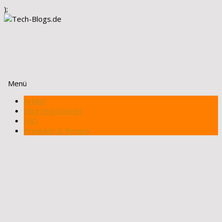
);
Menü
Zum
Artikel
Inhalt
Blog registrieren
springen
FAQ
Produkte & Review