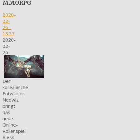
MMORPG
2020-
02-
26
-
18:37
2020-
02-
26
Der
koreanische
Entwickler
Neowiz
bringt
das
neue
Online-
Rollenspiel
Bless