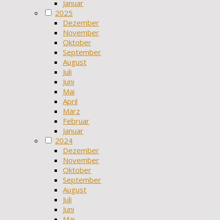
Januar
2025
Dezember
November
Oktober
September
August
Juli
Juni
Mai
April
März
Februar
Januar
2024
Dezember
November
Oktober
September
August
Juli
Juni
Mai