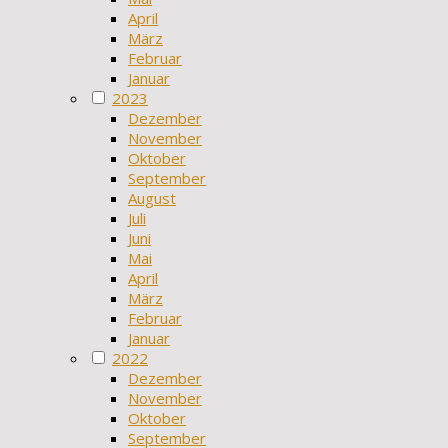
April
März
Februar
Januar
2023
Dezember
November
Oktober
September
August
Juli
Juni
Mai
April
März
Februar
Januar
2022
Dezember
November
Oktober
September