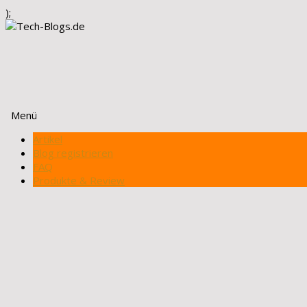
);
Menü
Zum
Artikel
Inhalt
Blog registrieren
springen
FAQ
Produkte & Review