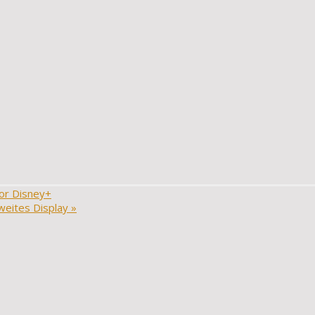
vor Disney+
weites Display
»