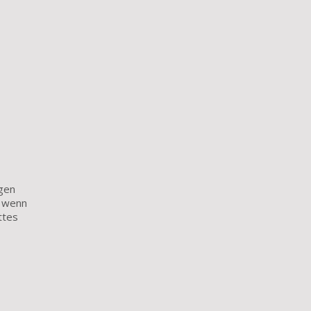
igen
h wenn
ttes