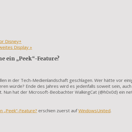
vor Disney+
weites Display
»
e ein „Peek“-Feature?
llen in der Tech-Medienlandschaft geschlagen. Wer hätte vor ein
eren würde? Ende des Jahres wird es jedenfalls soweit sein, auc
st. Nun hat der Microsoft-Beobachter WalkingCat (@h0x0d) ein ne
in „Peek“-Feature?
erschien zuerst auf
WindowsUnited
.