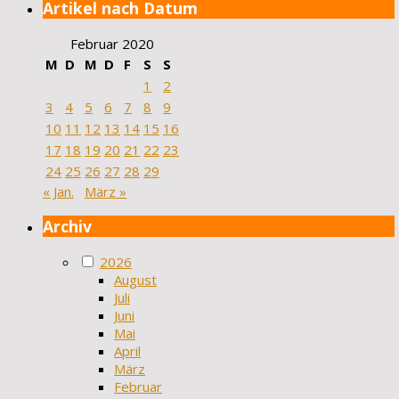
Artikel nach Datum
Februar 2020
M
D
M
D
F
S
S
1
2
3
4
5
6
7
8
9
10
11
12
13
14
15
16
17
18
19
20
21
22
23
24
25
26
27
28
29
« Jan.
März »
Archiv
2026
August
Juli
Juni
Mai
April
März
Februar