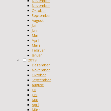
Dezember
November
Oktober
September
August
Juli
Juni
Mai
April
März
Februar
Januar
2019
Dezember
November
Oktober
September
August
Juli
Juni
Mai
April
März