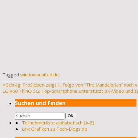
Tagged
windowsunited.de
.
«
Schräg: ProSieben zeigt 1. Folge von “The Mandalorian” noch 
LG V60 ThinQ 5G: Top-Smartphone unterstützt 8K-Video und z
Suchen und Finden
Suchen
Suchen
OK
nach:
►
Teilnehmerliste alphabetisch (A-Z)
►
Link Grafiken zu Tech-Blogs.de