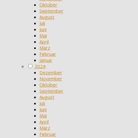
Oktober
September
August
Juli
Juni
Mai
April
März
Februar
Januar
2024
Dezember
November
Oktober
September
August
Juli
Juni
Mai
April
März
Februar