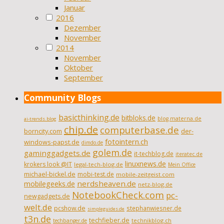
Januar
2016
Dezember
November
2014
November
Oktober
September
Community Blogs
basicthinking.de
bitbloks.de
blog.materna.de
ai-trends.blog
chip.de
computerbase.de
borncity.com
der-
fotointern.ch
windows-papst.de
dimdo.de
golem.de
gaminggadgets.de
it-techblog.de
iteratec.de
linuxnews.de
krokers look @IT
legal-tech-blog.de
Mein Office
michael-bickel.de
mobi-test.de
mobile-zeitgeist.com
nerdsheaven.de
mobilegeeks.de
netz-blog.de
NotebookCheck.com
pc-
newgadgets.de
welt.de
pcshow.de
stephanwiesner.de
simpleguides.de
t3n.de
techfieber.de
technikblog.ch
techbanger.de