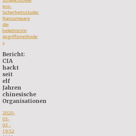
Schwachstelle
eco-
Sicherheitsstudie:
Ransomware
die
beliebteste
Angriffsmethode
»
Bericht:
CIA
hackt
seit
elf
Jahren
chinesische
Organisationen
2020-
03-
03
-
19:52