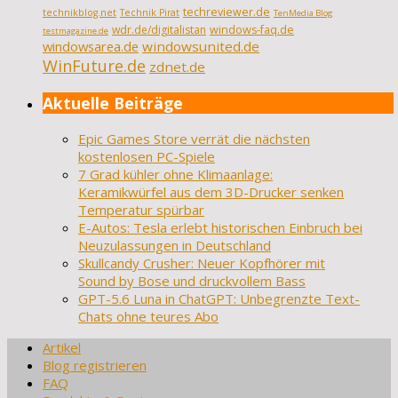
techreviewer.de
technikblog.net
Technik Pirat
TenMedia Blog
wdr.de/digitalistan
windows-faq.de
testmagazine.de
windowsarea.de
windowsunited.de
WinFuture.de
zdnet.de
Aktuelle Beiträge
Epic Games Store verrät die nächsten
kostenlosen PC-Spiele
7 Grad kühler ohne Klimaanlage:
Keramikwürfel aus dem 3D-Drucker senken
Temperatur spürbar
E-Autos: Tesla erlebt historischen Einbruch bei
Neuzulassungen in Deutschland
Skullcandy Crusher: Neuer Kopfhörer mit
Sound by Bose und druckvollem Bass
GPT-5.6 Luna in ChatGPT: Unbegrenzte Text-
Chats ohne teures Abo
Artikel
Blog registrieren
FAQ