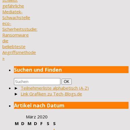
schließt
gefährliche
Mediatek-
Schwachstelle
eco-
Sicherheitsstudie:
Ransomware
die
beliebteste
Angriffsmethode
»
Suchen und Finden
Suchen
Suchen
OK
nach:
►
Teilnehmerliste alphabetisch (A-Z)
►
Link Grafiken zu Tech-Blogs.de
Artikel nach Datum
März 2020
M
D
M
D
F
S
S