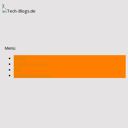
);
Menü
Zum
Artikel
Inhalt
Blog registrieren
springen
FAQ
Produkte & Review