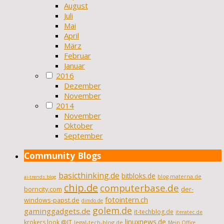
August
Juli
Mai
April
März
Februar
Januar
2016
Dezember
November
2014
November
Oktober
September
Community Blogs
basicthinking.de
bitbloks.de
blog.materna.de
ai-trends.blog
chip.de
computerbase.de
borncity.com
der-
fotointern.ch
windows-papst.de
dimdo.de
golem.de
gaminggadgets.de
it-techblog.de
iteratec.de
linuxnews.de
krokers look @IT
legal-tech-blog.de
Mein Office