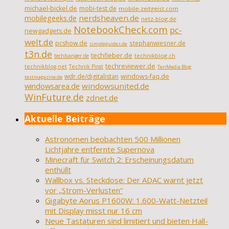
michael-bickel.de
mobi-test.de
mobile-zeitgeist.com
nerdsheaven.de
mobilegeeks.de
netz-blog.de
NotebookCheck.com
pc-
newgadgets.de
welt.de
pcshow.de
stephanwiesner.de
simpleguides.de
t3n.de
techfieber.de
technikblog.ch
techbanger.de
techreviewer.de
technikblog.net
Technik Pirat
TenMedia Blog
wdr.de/digitalistan
windows-faq.de
testmagazine.de
windowsarea.de
windowsunited.de
WinFuture.de
zdnet.de
Aktuelle Beiträge
Astronomen beobachten 500 Millionen
Lichtjahre entfernte Supernova
Minecraft für Switch 2: Erscheinungsdatum
enthüllt
Wallbox vs. Steckdose: Der ADAC warnt jetzt
vor „Strom-Verlusten“
Gigabyte Aorus P1600W: 1.600-Watt-Netzteil
mit Display misst nur 16 cm
Neue Tastaturen sind limitiert und bieten Hall-