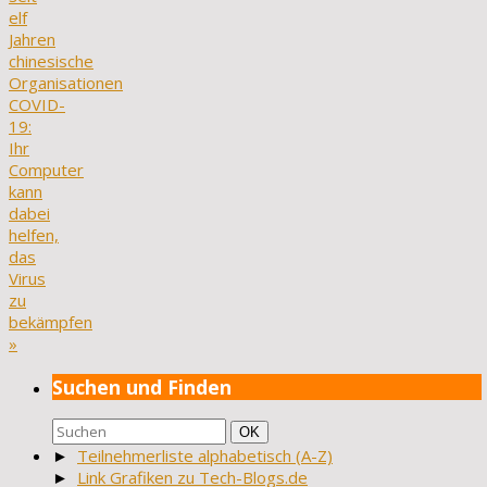
elf
Jahren
chinesische
Organisationen
COVID-
19:
Ihr
Computer
kann
dabei
helfen,
das
Virus
zu
bekämpfen
»
Suchen und Finden
Suchen
Suchen
OK
nach:
►
Teilnehmerliste alphabetisch (A-Z)
►
Link Grafiken zu Tech-Blogs.de