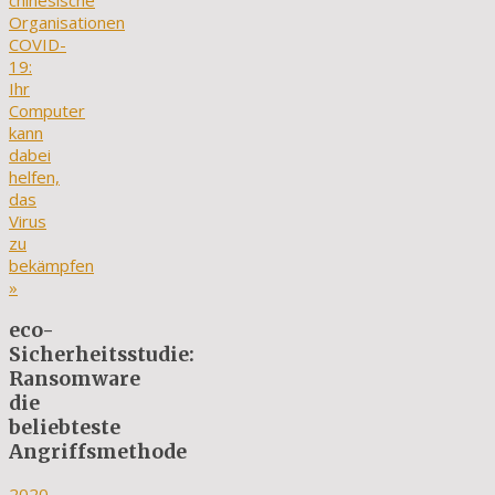
chinesische
Organisationen
COVID-
19:
Ihr
Computer
kann
dabei
helfen,
das
Virus
zu
bekämpfen
»
eco-
Sicherheitsstudie:
Ransomware
die
beliebteste
Angriffsmethode
2020-