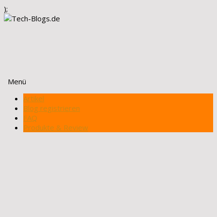
);
Menü
Zum
Artikel
Inhalt
Blog registrieren
springen
FAQ
Produkte & Review