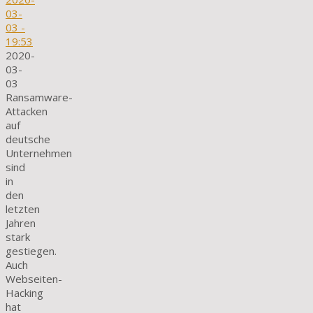
03-
03
-
19:53
2020-
03-
03
Ransamware-
Attacken
auf
deutsche
Unternehmen
sind
in
den
letzten
Jahren
stark
gestiegen.
Auch
Webseiten-
Hacking
hat