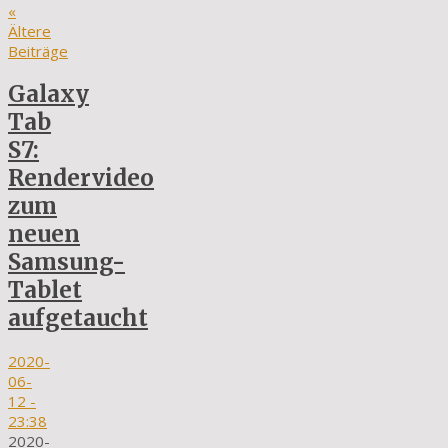
«
Ältere
Beiträge
Galaxy
Tab
S7:
Rendervideo
zum
neuen
Samsung-
Tablet
aufgetaucht
2020-
06-
12
-
23:38
2020-