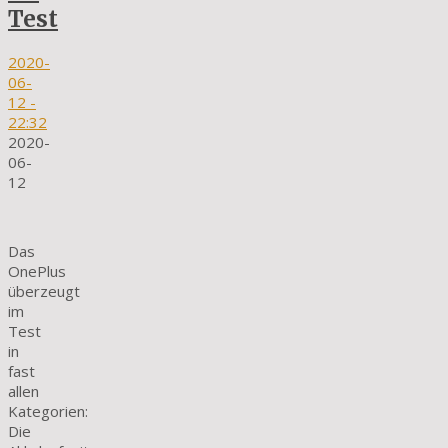
Test
2020-
06-
12
-
22:32
2020-
06-
12
Das
OnePlus
überzeugt
im
Test
in
fast
allen
Kategorien:
Die