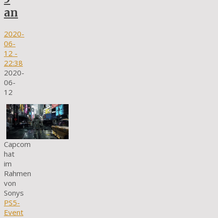
an
2020-
06-
12
-
22:38
2020-
06-
12
Capcom
hat
im
Rahmen
von
Sonys
PS5-
Event