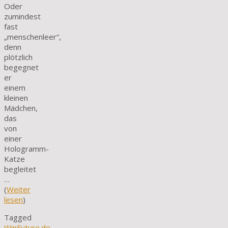
Oder
zumindest
fast
„menschenleer“,
denn
plötzlich
begegnet
er
einem
kleinen
Mädchen,
das
von
einer
Hologramm-
Katze
begleitet
…
(
Weiter
lesen
)
Tagged
WinFuture.de