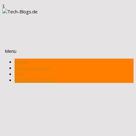
);
Menü
Zum
Artikel
Inhalt
Blog registrieren
springen
FAQ
Produkte & Review