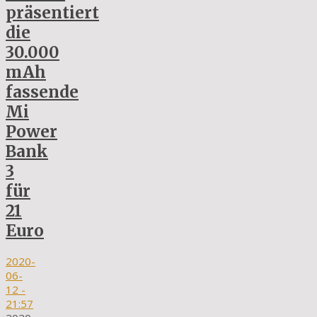
präsentiert
die
30.000
mAh
fassende
Mi
Power
Bank
3
für
21
Euro
2020-
06-
12
-
21:57