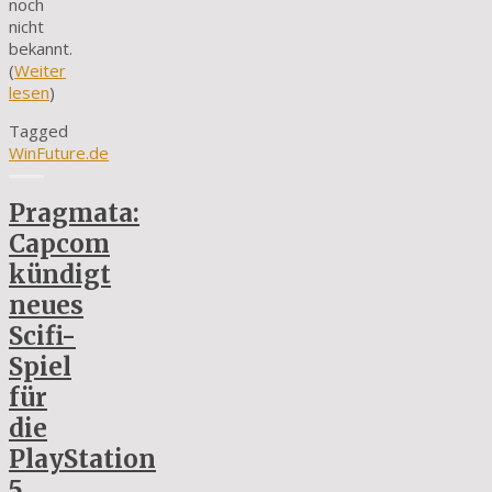
noch
nicht
bekannt.
(
Weiter
lesen
)
Tagged
WinFuture.de
Pragmata:
Capcom
kündigt
neues
Scifi-
Spiel
für
die
PlayStation
5