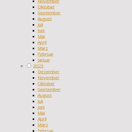
November
Oktober
September
August
Juli
Juni
Mai
April
März
Februar
Januar
2023
Dezember
November
Oktober
September
August
Juli
Juni
Mai
April
März
Februar