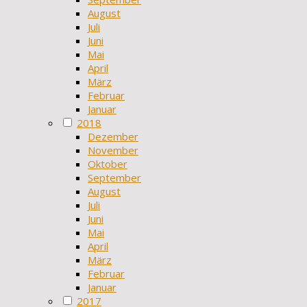
August
Juli
Juni
Mai
April
März
Februar
Januar
2018
Dezember
November
Oktober
September
August
Juli
Juni
Mai
April
März
Februar
Januar
2017