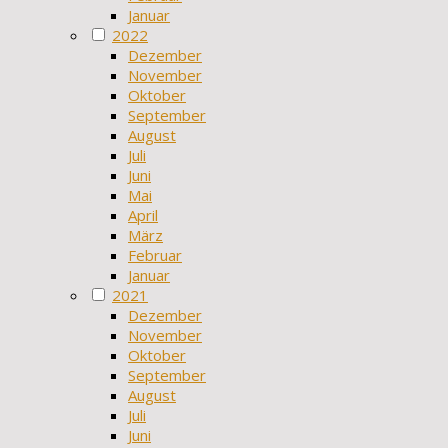
Januar
2022
Dezember
November
Oktober
September
August
Juli
Juni
Mai
April
März
Februar
Januar
2021
Dezember
November
Oktober
September
August
Juli
Juni