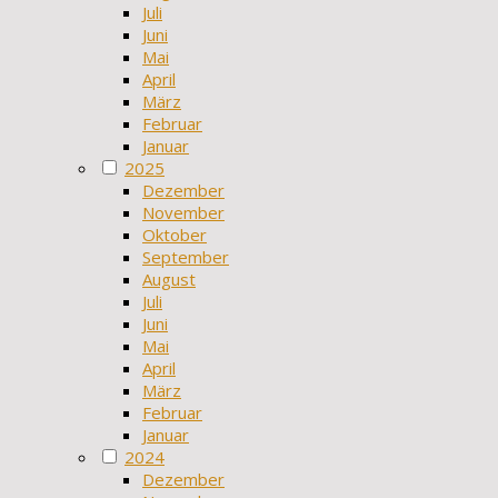
Juli
Juni
Mai
April
März
Februar
Januar
2025
Dezember
November
Oktober
September
August
Juli
Juni
Mai
April
März
Februar
Januar
2024
Dezember