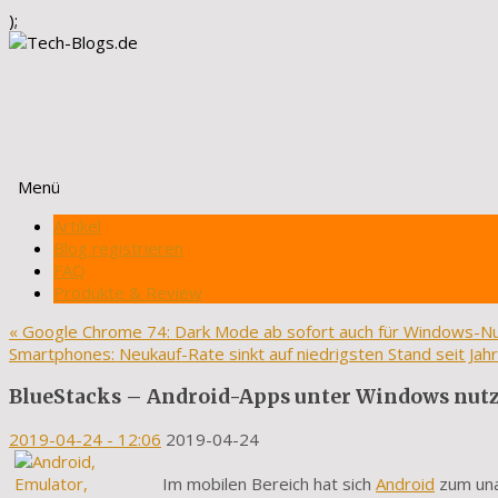
);
Menü
Zum
Artikel
Inhalt
Blog registrieren
springen
FAQ
Produkte & Review
«
Google Chrome 74: Dark Mode ab sofort auch für Windows-N
Smartphones: Neukauf-Rate sinkt auf niedrigsten Stand seit Jah
BlueStacks – Android-Apps unter Windows nut
2019-04-24
- 12:06
2019-04-24
Im mobilen Bereich hat sich
Android
zum una