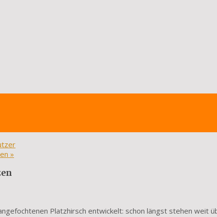
utzer
ren
»
zen
ngefochtenen Platzhirsch entwickelt: schon längst stehen weit ü