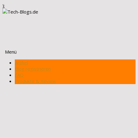
);
Menü
Zum
Artikel
Inhalt
Blog registrieren
springen
FAQ
Produkte & Review