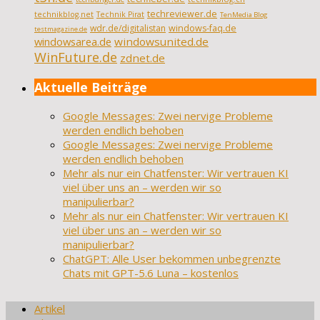
techreviewer.de
technikblog.net
Technik Pirat
TenMedia Blog
wdr.de/digitalistan
windows-faq.de
testmagazine.de
windowsarea.de
windowsunited.de
WinFuture.de
zdnet.de
Aktuelle Beiträge
Google Messages: Zwei nervige Probleme
werden endlich behoben
Google Messages: Zwei nervige Probleme
werden endlich behoben
Mehr als nur ein Chatfenster: Wir vertrauen KI
viel über uns an – werden wir so
manipulierbar?
Mehr als nur ein Chatfenster: Wir vertrauen KI
viel über uns an – werden wir so
manipulierbar?
ChatGPT: Alle User bekommen unbegrenzte
Chats mit GPT-5.6 Luna – kostenlos
Artikel