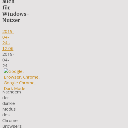
auch
für
Windows-
Nutzer
2019-
04-
24
-
12:06
2019-
04-
24
Nachdem
der
dunkle
Modus
des
Chrome-
Browsers