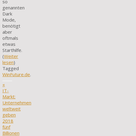
so
genannten
Dark
Mode,
benötigt
aber
oftmals
etwas
Starthilfe.
(
Weiter
lesen
)
Tagged
WinFuture.de
.
«
IT-
Markt:
Unternehmen
weltweit
geben
2018
fünf
Billionen