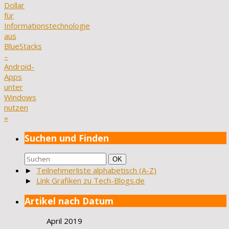
Dollar
für
Informationstechnologie
aus
BlueStacks
–
Android-
Apps
unter
Windows
nutzen
»
Suchen und Finden
Suchen
Suchen
OK
nach:
►
Teilnehmerliste alphabetisch (A-Z)
►
Link Grafiken zu Tech-Blogs.de
Artikel nach Datum
April 2019