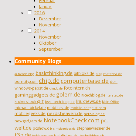
Februar
Januar
2016
Dezember
November
2014
November
Oktober
September
Community Blogs
basicthinking.de
bitbloks.de
blog.materna.de
ai-trends.blog
chip.de
computerbase.de
borncity.com
der-
fotointern.ch
windows-papst.de
dimdo.de
golem.de
gaminggadgets.de
it-techblog.de
iteratec.de
linuxnews.de
krokers look @IT
legal-tech-blog.de
Mein Office
michael-bickel.de
mobi-test.de
mobile-zeitgeist.com
nerdsheaven.de
mobilegeeks.de
netz-blog.de
NotebookCheck.com
pc-
newgadgets.de
welt.de
pcshow.de
stephanwiesner.de
simpleguides.de
t3n.de
techfieber.de
technikblog.ch
techbanger.de