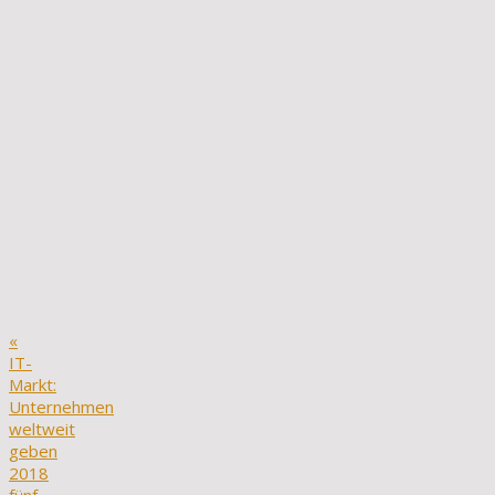
«
IT-
Markt:
Unternehmen
weltweit
geben
2018