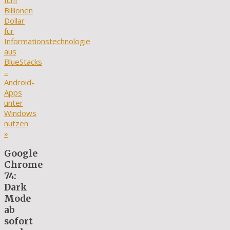
fünf
Billionen
Dollar
für
Informationstechnologie
aus
BlueStacks
–
Android-
Apps
unter
Windows
nutzen
»
Google
Chrome
74:
Dark
Mode
ab
sofort