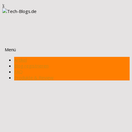
);
Menü
Zum
Artikel
Inhalt
Blog registrieren
springen
FAQ
Produkte & Review