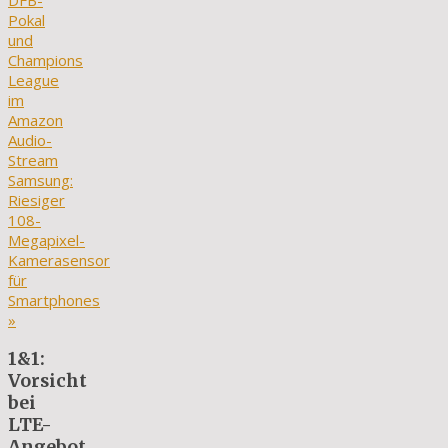
DFB-
Pokal
und
Champions
League
im
Amazon
Audio-
Stream
Samsung:
Riesiger
108-
Megapixel-
Kamerasensor
für
Smartphones
»
1&1:
Vorsicht
bei
LTE-
Angebot