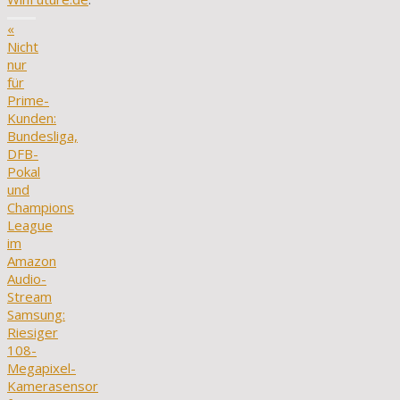
«
Nicht
nur
für
Prime-
Kunden:
Bundesliga,
DFB-
Pokal
und
Champions
League
im
Amazon
Audio-
Stream
Samsung:
Riesiger
108-
Megapixel-
Kamerasensor