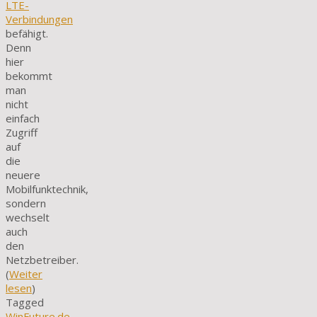
LTE-
Verbindungen
befähigt.
Denn
hier
bekommt
man
nicht
einfach
Zugriff
auf
die
neuere
Mobilfunktechnik,
sondern
wechselt
auch
den
Netzbetreiber.
(
Weiter
lesen
)
Tagged
WinFuture.de
.