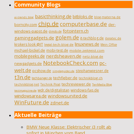
Community Blogs
basicthinking.de
bitbloks.de
blog.materna.de
ai-trends.blog
chip.de
computerbase.de
borncity.com
der-
fotointern.ch
windows-papst.de
dimdo.de
golem.de
gaminggadgets.de
it-techblog.de
iteratec.de
linuxnews.de
krokers look @IT
legal-tech-blog.de
Mein Office
michael-bickel.de
mobi-test.de
mobile-zeitgeist.com
nerdsheaven.de
mobilegeeks.de
netz-blog.de
NotebookCheck.com
pc-
newgadgets.de
welt.de
pcshow.de
stephanwiesner.de
simpleguides.de
t3n.de
techfieber.de
technikblog.ch
techbanger.de
techreviewer.de
technikblog.net
Technik Pirat
TenMedia Blog
wdr.de/digitalistan
windows-faq.de
testmagazine.de
windowsarea.de
windowsunited.de
WinFuture.de
zdnet.de
Aktuelle Beiträge
BMW Neue Klasse: Elektrischer i3 rollt ab
sofort in München vom Band