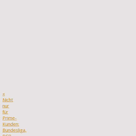
«
Nicht
nur
für
Prime-
Kunden:
Bundesliga,